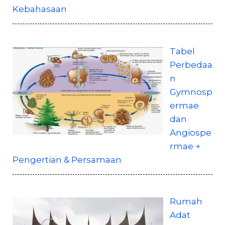
Kebahasaan
Tabel
Perbedaa
n
Gymnosp
ermae
dan
Angiospe
rmae +
Pengertian & Persamaan
Rumah
Adat