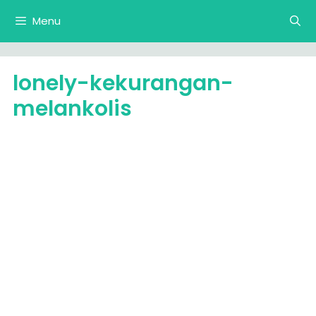
Langsung
Menu
ke
isi
lonely-kekurangan-
melankolis