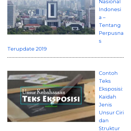
Nasional
Indonesi
a –
Tentang
Perpusna
s
Terupdate 2019
Contoh
Teks
Eksposisi:
Kaidah
Jenis
Unsur Ciri
dan
Struktur