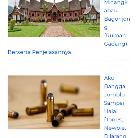
Minangk
abau
Bagonjon
g
(Rumah
Gadang)
Berserta Penjelasannya
Aku
Bangga
Jomblo
Sampai
Halal
[Jones,
Newbie,
Dilarang