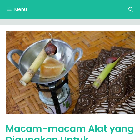
Langsung
Menu
ke
isi
Macam-macam Alat yang
Digunakan Untuk