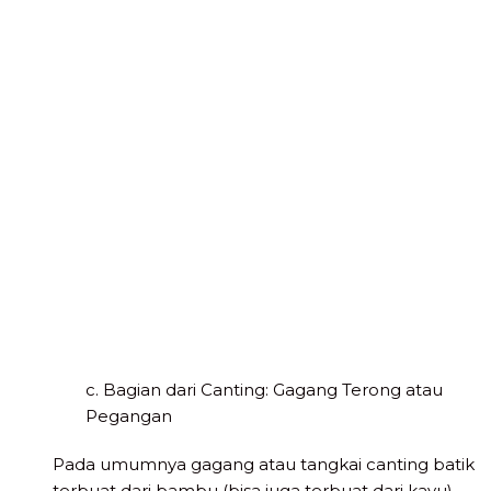
c. Bagian dari Canting: Gagang Terong atau
Pegangan
Pada umumnya gagang atau tangkai canting batik
terbuat dari bambu (bisa juga terbuat dari kayu).