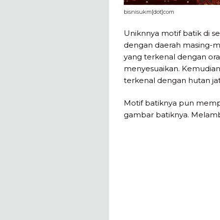
bisnisukm[dot]com
Uniknnya motif batik di se
dengan daerah masing-ma
yang terkenal dengan or
menyesuaikan. Kemudian u
terkenal dengan hutan jat
Motif batiknya pun mempun
gambar batiknya. Melamb