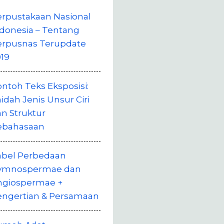
erpustakaan Nasional
donesia – Tentang
erpusnas Terupdate
19
ntoh Teks Eksposisi:
idah Jenis Unsur Ciri
n Struktur
ebahasaan
abel Perbedaan
ymnospermae dan
ngiospermae +
engertian & Persamaan