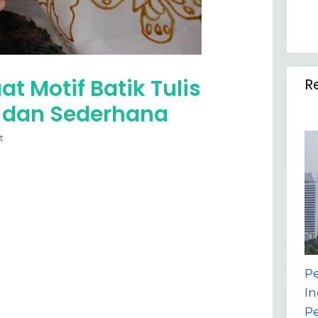
 Motif Batik Tulis
R
 dan Sederhana
t
P
In
P