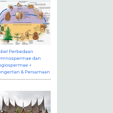
abel Perbedaan
ymnospermae dan
ngiospermae +
engertian & Persamaan