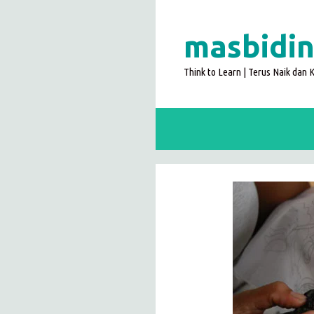
Langsung
ke
masbidin
isi
Think to Learn | Terus Naik dan