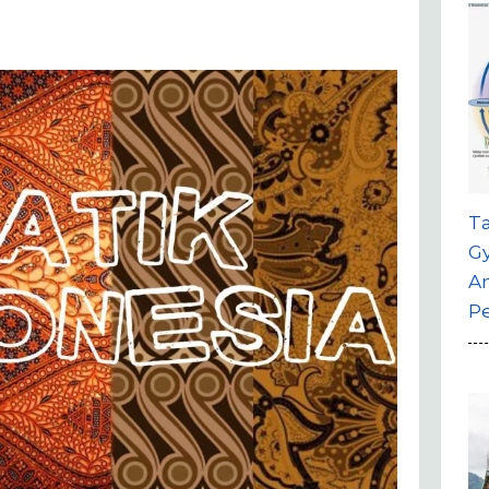
T
G
A
P