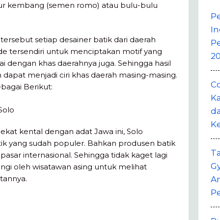
ulur kembang (semen romo) atau bulu-bulu
P
In
rsebut setiap desainer batik dari daerah
P
de tersendiri untuk menciptakan motif yang
20
ai dengan khas daerahnya juga. Sehingga hasil
n dapat menjadi ciri khas daerah masing-masing.
Co
ebagai Berikut:
Ka
Solo
da
K
ekat kental dengan adat Jawa ini, Solo
k yang sudah populer. Bahkan produsen batik
T
pasar internasional. Sehingga tidak kaget lagi
G
ungi oleh wisatawan asing untuk melihat
tannya.
A
P