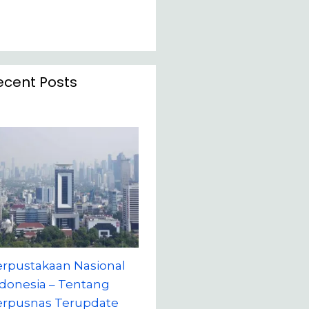
ecent Posts
erpustakaan Nasional
donesia – Tentang
erpusnas Terupdate