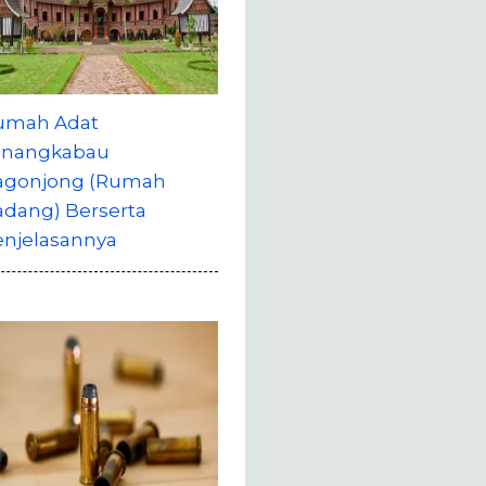
umah Adat
inangkabau
agonjong (Rumah
adang) Berserta
enjelasannya