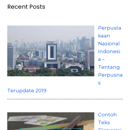
Recent Posts
Perpusta
kaan
Nasional
Indonesi
a –
Tentang
Perpusna
s
Terupdate 2019
Contoh
Teks