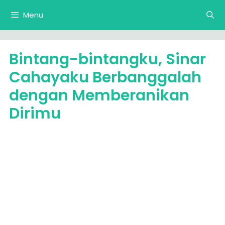
Langsung
Menu
ke
isi
Bintang-bintangku, Sinar
Cahayaku Berbanggalah
dengan Memberanikan
Dirimu