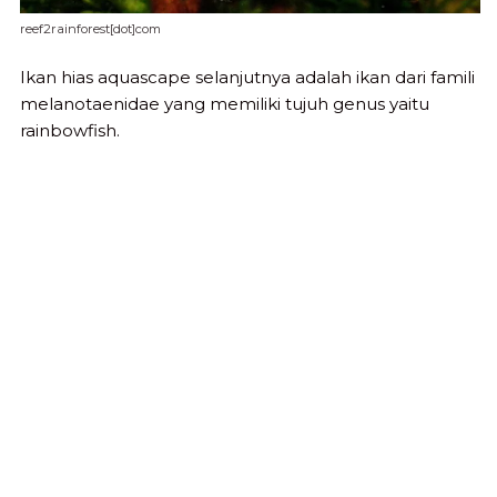
reef2rainforest[dot]com
Ikan hias aquascape selanjutnya adalah ikan dari famili
melanotaenidae yang memiliki tujuh genus yaitu
rainbowfish.