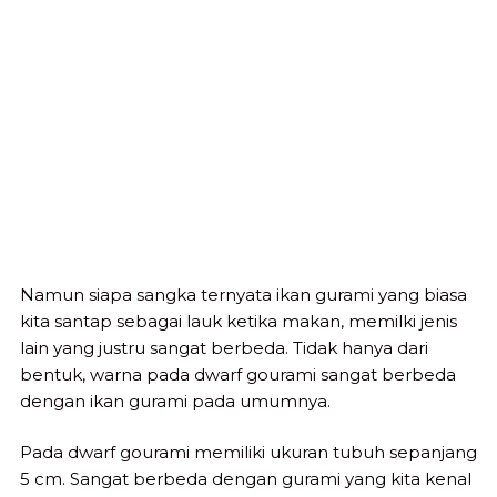
Namun siapa sangka ternyata ikan gurami yang biasa
kita santap sebagai lauk ketika makan, memilki jenis
lain yang justru sangat berbeda. Tidak hanya dari
bentuk, warna pada dwarf gourami sangat berbeda
dengan ikan gurami pada umumnya.
Pada dwarf gourami memiliki ukuran tubuh sepanjang
5 cm. Sangat berbeda dengan gurami yang kita kenal