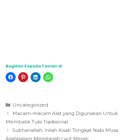
Bagikan Kepada Teman di
Kategori
Uncategorized
Macam-macam Alat yang Digunakan Untuk
Membatik Tulis Tradisional
Subhanallah, Inilah Kisah Tongkat Nabi Musa
Alaihisalam Membelah Laut Merah