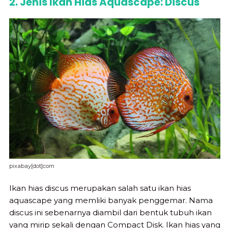
2. Jenis Ikan Hias Aquascape: Discus
pixabay[dot]com
Ikan hias discus merupakan salah satu ikan hias
aquascape yang memliki banyak penggemar. Nama
discus ini sebenarnya diambil dari bentuk tubuh ikan
yang mirip sekali dengan Compact Disk. Ikan hias yang