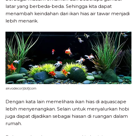
latar yang berbeda-beda. Sehingga kita dapat
menambah keindahan dari ikan hias air tawar menjadi
lebih menarik.
akvodecor[dot]com
Dengan kata lain memelihara ikan hias di aquascape
lebih menyenangkan. Selain untuk menyalurkan hobi
juga dapat dijadikan sebagai hiasan di ruangan dalam
rumah.