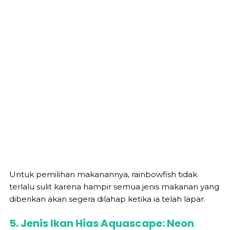
Untuk pemilihan makanannya, rainbowfish tidak
terlalu sulit karena hampir semua jenis makanan yang
diberikan akan segera dilahap ketika ia telah lapar.
5. Jenis Ikan Hias Aquascape: Neon