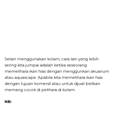
Selain menggunakan kolam, cara lain yang lebih
sering kita jumpai adalah ketika seseorang
memelihara ikan hias dengan menggunkan akuarium
atau aquascape. Apabila kita memelihara ikan hias
dengan tujuan komersil atau untuk dijual-belikan
memang cocok di pelihara di kolam.
NB: