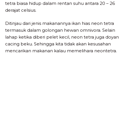
tetra biasa hidup dalam rentan suhu antara 20 – 26
derajat celsius.
Ditinjau dari jenis makanannya ikan hias neon tetra
termasuk dalam golongan hewan omnivora. Selain
lahap ketika diberi pelet kecil, neon tetra juga doyan
cacing beku. Sehingga kita tidak akan kesusahan
mencarikan makanan kalau memelihara neontetra.