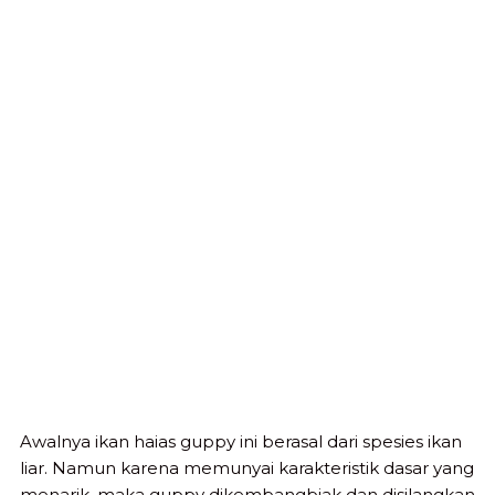
Awalnya ikan haias guppy ini berasal dari spesies ikan
liar. Namun karena memunyai karakteristik dasar yang
menarik, maka guppy dikembangbiak dan disilangkan