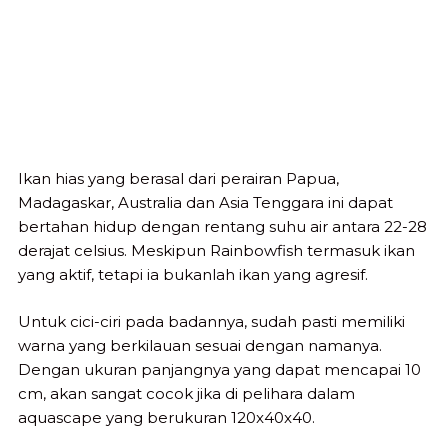
Ikan hias yang berasal dari perairan Papua,
Madagaskar, Australia dan Asia Tenggara ini dapat
bertahan hidup dengan rentang suhu air antara 22-28
derajat celsius. Meskipun Rainbowfish termasuk ikan
yang aktif, tetapi ia bukanlah ikan yang agresif.
Untuk cici-ciri pada badannya, sudah pasti memiliki
warna yang berkilauan sesuai dengan namanya.
Dengan ukuran panjangnya yang dapat mencapai 10
cm, akan sangat cocok jika di pelihara dalam
aquascape yang berukuran 120x40x40.