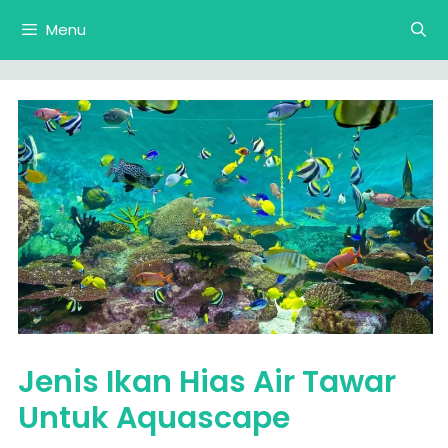
Langsung
Menu
ke
isi
Jenis Ikan Hias Air Tawar
Untuk Aquascape