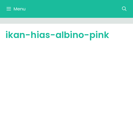
Langsung
Menu
ke
isi
ikan-hias-albino-pink