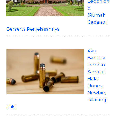
Bagonjon
g
(Rumah
Gadang)
Berserta Penjelasannya
Aku
Bangga
Jomblo
Sampai
Halal
[Jones,
Newbie,
Dilarang
Klik]