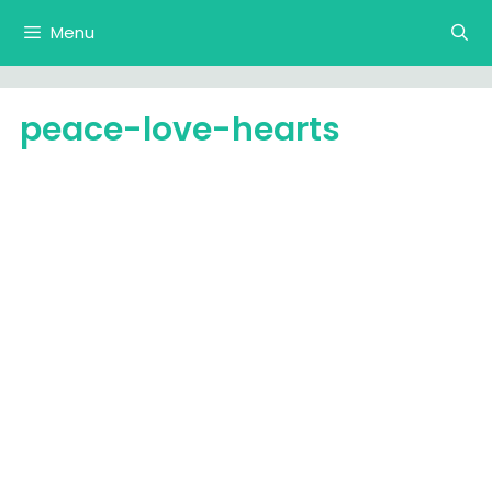
Langsung
Menu
ke
isi
peace-love-hearts