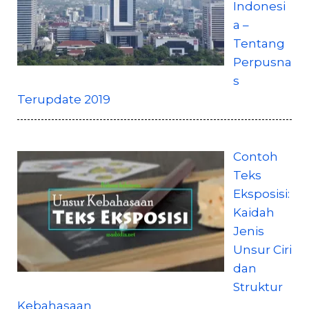
Indonesi
a –
Tentang
Perpusna
s
Terupdate 2019
Contoh
Teks
Eksposisi:
Kaidah
Jenis
Unsur Ciri
dan
Struktur
Kebahasaan