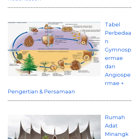
Tabel
Perbedaa
n
Gymnosp
ermae
dan
Angiospe
rmae +
Pengertian & Persamaan
Rumah
Adat
Minangk