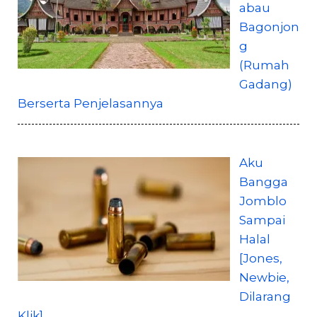
abau
Bagonjon
g
(Rumah
Gadang)
Berserta Penjelasannya
Aku
Bangga
Jomblo
Sampai
Halal
[Jones,
Newbie,
Dilarang
Klik]