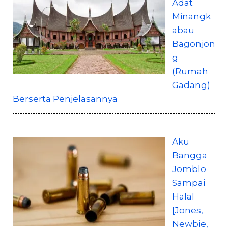
Adat
Minangk
abau
Bagonjon
g
(Rumah
Gadang)
Berserta Penjelasannya
Aku
Bangga
Jomblo
Sampai
Halal
[Jones,
Newbie,