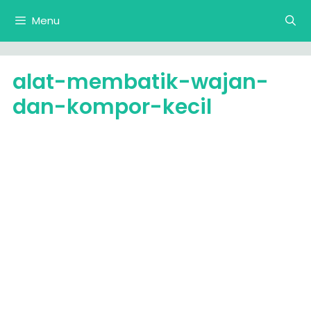
Langsung
Menu
ke
isi
alat-membatik-wajan-
dan-kompor-kecil