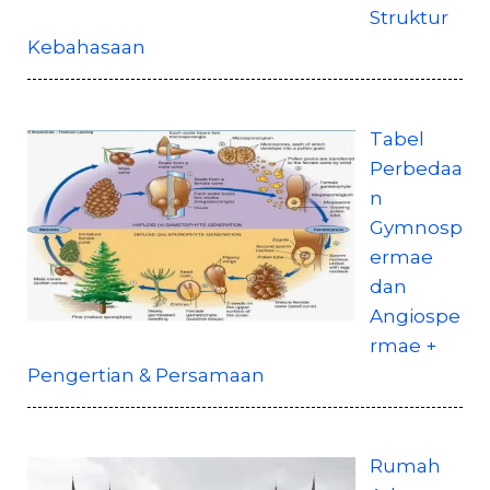
Struktur
Kebahasaan
Tabel
Perbedaa
n
Gymnosp
ermae
dan
Angiospe
rmae +
Pengertian & Persamaan
Rumah