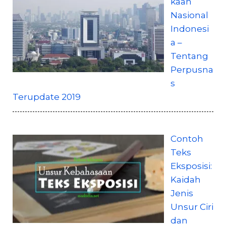
kaan
Nasional
Indonesi
a –
Tentang
Perpusna
s
Terupdate 2019
Contoh
Teks
Eksposisi:
Kaidah
Jenis
Unsur Ciri
dan