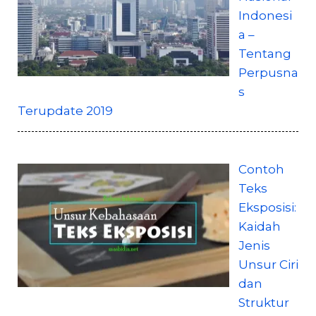
Indonesi
a –
Tentang
Perpusna
s
Terupdate 2019
Contoh
Teks
Eksposisi:
Kaidah
Jenis
Unsur Ciri
dan
Struktur