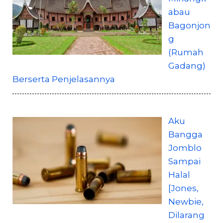
abau
Bagonjon
g
(Rumah
Gadang)
Berserta Penjelasannya
Aku
Bangga
Jomblo
Sampai
Halal
[Jones,
Newbie,
Dilarang