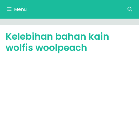
Langsung
Menu
ke
isi
Kelebihan bahan kain
wolfis woolpeach