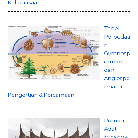
Kebahasaan
Tabel
Perbedaa
n
Gymnosp
ermae
dan
Angiospe
rmae +
Pengertian & Persamaan
Rumah
Adat
Minangk