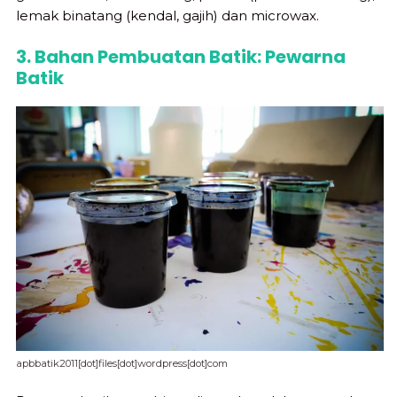
lemak binatang (kendal, gajih) dan microwax.
3. Bahan Pembuatan Batik: Pewarna
Batik
apbbatik2011[dot]files[dot]wordpress[dot]com