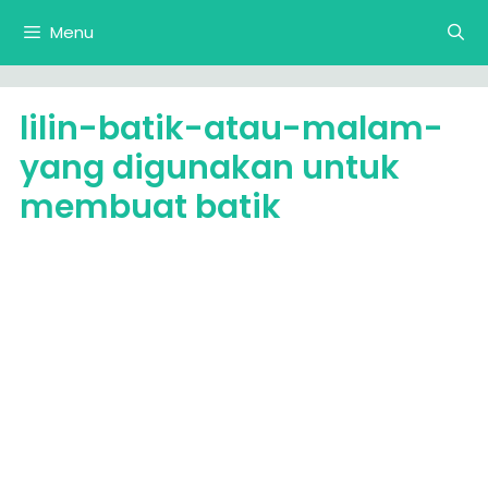
Langsung
Menu
ke
isi
lilin-batik-atau-malam-
yang digunakan untuk
membuat batik