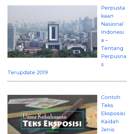
Perpusta
kaan
Nasional
Indonesi
a –
Tentang
Perpusna
s
Terupdate 2019
Contoh
Teks
Eksposisi:
Kaidah
Jenis