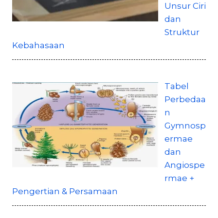
Unsur Ciri
dan
Struktur
Kebahasaan
Tabel
Perbedaa
n
Gymnosp
ermae
dan
Angiospe
rmae +
Pengertian & Persamaan