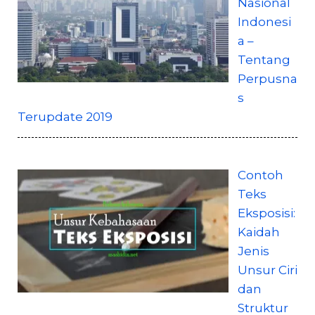
Nasional
Indonesi
a –
Tentang
Perpusna
s
Terupdate 2019
Contoh
Teks
Eksposisi:
Kaidah
Jenis
Unsur Ciri
dan
Struktur