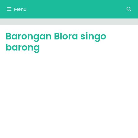
Langsung
Menu
ke
isi
Barongan Blora singo
barong