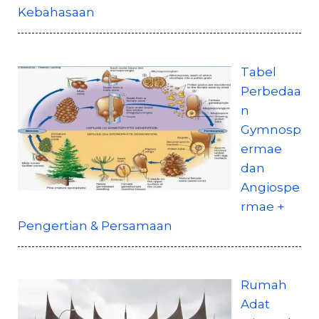
Kebahasaan
Tabel
Perbedaa
n
Gymnosp
ermae
dan
Angiospe
rmae +
Pengertian & Persamaan
Rumah
Adat