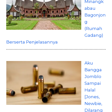
Minangk
abau
Bagonjon
g
(Rumah
Gadang)
Berserta Penjelasannya
Aku
Bangga
Jomblo
Sampai
Halal
[Jones,
Newbie,
Dilarang