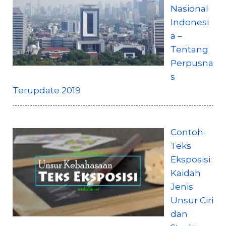
Nasional
Indonesi
a –
Tentang
Perpusna
s
Terupdate 2019
Contoh
Teks
Eksposisi:
Kaidah
Jenis
Unsur Ciri
dan