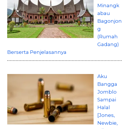
Minangk
abau
Bagonjon
g
(Rumah
Gadang)
Berserta Penjelasannya
Aku
Bangga
Jomblo
Sampai
Halal
[Jones,
Newbie,