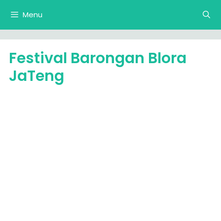
Langsung
Menu
ke
isi
Festival Barongan Blora
JaTeng