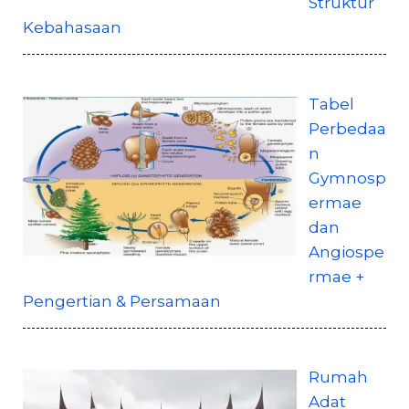
Struktur
Kebahasaan
Tabel
Perbedaa
n
Gymnosp
ermae
dan
Angiospe
rmae +
Pengertian & Persamaan
Rumah
Adat