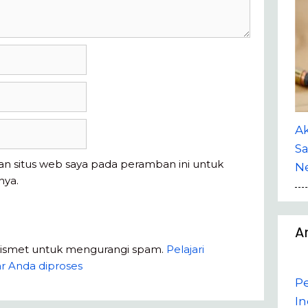
A
Sa
an situs web saya pada peramban ini untuk
Ne
nya.
A
kismet untuk mengurangi spam.
Pelajari
r Anda diproses
P
In