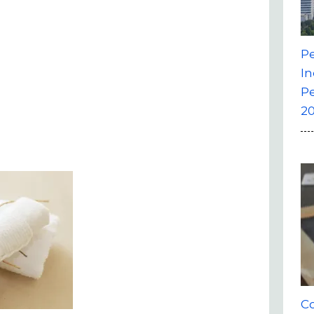
P
In
P
20
Co