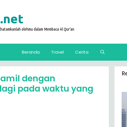
.net
 Khatamkanlah olehmu dalam Membaca Al Qur'an
Beranda
Travel
Cerita
R
hamil dengan
lagi pada waktu yang