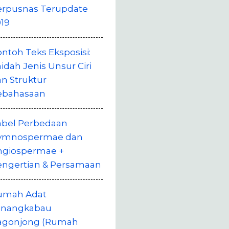
erpusnas Terupdate
19
ntoh Teks Eksposisi:
idah Jenis Unsur Ciri
n Struktur
ebahasaan
abel Perbedaan
ymnospermae dan
ngiospermae +
engertian & Persamaan
umah Adat
inangkabau
agonjong (Rumah