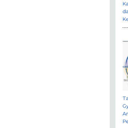
Ka
da
K
T
G
A
P