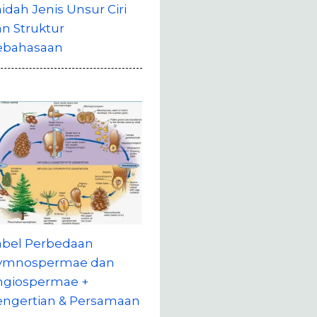
idah Jenis Unsur Ciri
n Struktur
ebahasaan
abel Perbedaan
ymnospermae dan
ngiospermae +
engertian & Persamaan