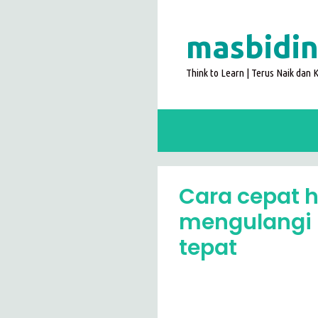
Langsung
ke
masbidin
isi
Think to Learn | Terus Naik dan
Cara cepat 
mengulangi 
tepat