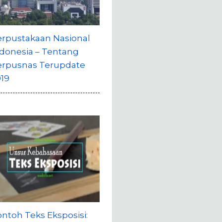
erpustakaan Nasional
donesia – Tentang
erpusnas Terupdate
19
ntoh Teks Eksposisi: