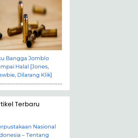
ku Bangga Jomblo
mpai Halal [Jones,
wbie, Dilarang Klik]
rtikel Terbaru
erpustakaan Nasional
donesia – Tentang