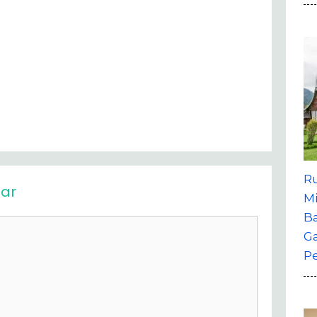
R
ar
M
B
G
P