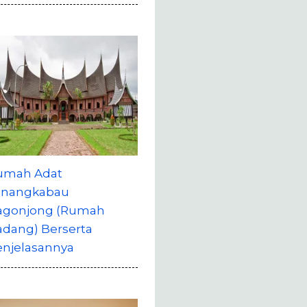
umah Adat
inangkabau
agonjong (Rumah
adang) Berserta
enjelasannya