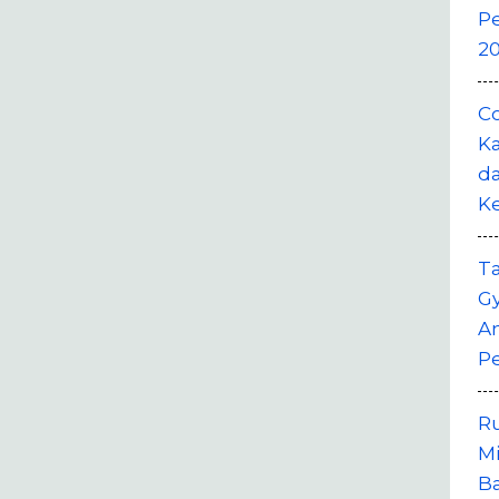
P
20
Co
Ka
da
K
T
G
A
P
R
M
B