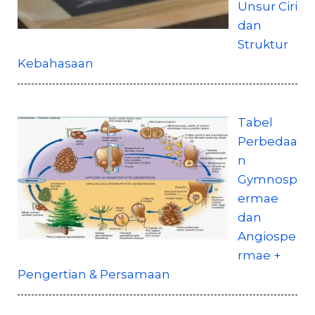
Unsur Ciri
dan
Struktur
Kebahasaan
Tabel
Perbedaa
n
Gymnosp
ermae
dan
Angiospe
rmae +
Pengertian & Persamaan