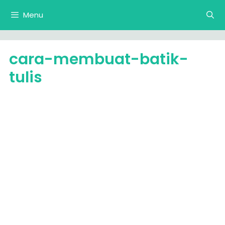
Langsung
Menu
ke
isi
cara-membuat-batik-
tulis