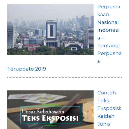
Perpusta
kaan
Nasional
Indonesi
a –
Tentang
Perpusna
s
Terupdate 2019
Contoh
Teks
Eksposisi:
Kaidah
Jenis