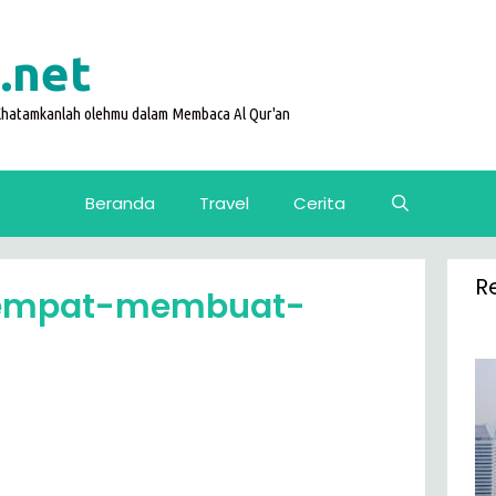
.net
 Khatamkanlah olehmu dalam Membaca Al Qur'an
Beranda
Travel
Cerita
R
eempat-membuat-