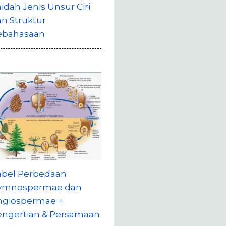
idah Jenis Unsur Ciri
n Struktur
ebahasaan
abel Perbedaan
ymnospermae dan
ngiospermae +
engertian & Persamaan