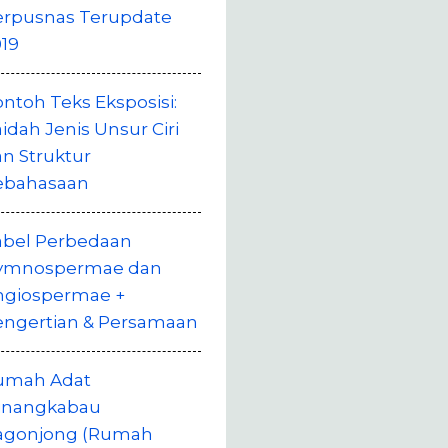
erpusnas Terupdate
19
ntoh Teks Eksposisi:
idah Jenis Unsur Ciri
n Struktur
ebahasaan
abel Perbedaan
ymnospermae dan
ngiospermae +
engertian & Persamaan
umah Adat
inangkabau
agonjong (Rumah