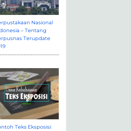
erpustakaan Nasional
donesia – Tentang
erpusnas Terupdate
19
ntoh Teks Eksposisi: