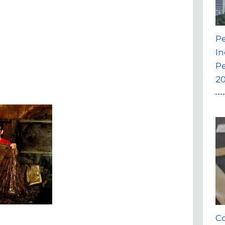
P
In
P
20
Co