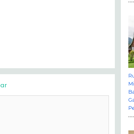
R
M
ar
B
G
P