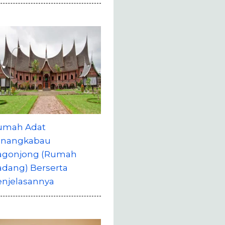
umah Adat
inangkabau
agonjong (Rumah
adang) Berserta
enjelasannya