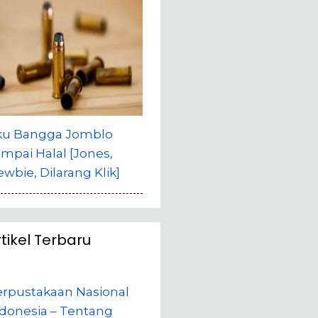
ku Bangga Jomblo
mpai Halal [Jones,
wbie, Dilarang Klik]
rtikel Terbaru
erpustakaan Nasional
donesia – Tentang