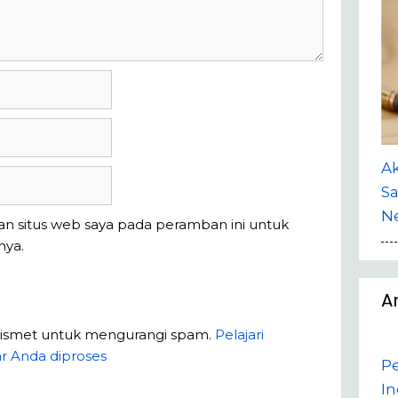
A
Sa
Ne
an situs web saya pada peramban ini untuk
nya.
A
kismet untuk mengurangi spam.
Pelajari
r Anda diproses
P
In