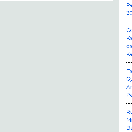
P
20
Co
Ka
da
K
T
G
A
P
R
M
B