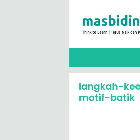
Langsung
ke
masbidin
isi
Think to Learn | Terus Naik dan
langkah-k
motif-batik