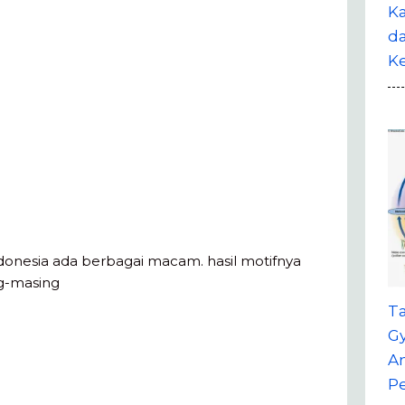
Ka
da
K
ndonesia ada berbagai macam. hasil motifnya
ng-masing
T
G
A
P