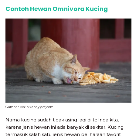
Contoh Hewan Omnivora Kucing
Gambar via: pixabay[dot]com
Nama kucing sudah tidak asing lagi di telinga kita,
karena jenis hewan ini ada banyak di sekitar. Kucing
termasuk salah satu jenis hewan peliharaan favorit