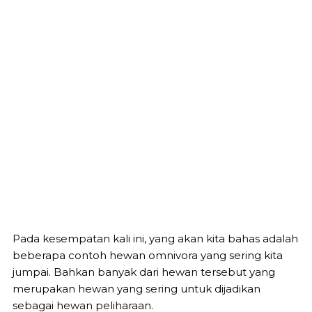
Pada kesempatan kali ini, yang akan kita bahas adalah
beberapa contoh hewan omnivora yang sering kita
jumpai. Bahkan banyak dari hewan tersebut yang
merupakan hewan yang sering untuk dijadikan
sebagai hewan peliharaan.