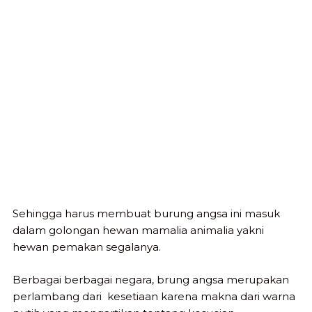
Sehingga harus membuat burung angsa ini masuk
dalam golongan hewan mamalia animalia yakni
hewan pemakan segalanya.
Berbagai berbagai negara, brung angsa merupakan
perlambang dari kesetiaan karena makna dari warna