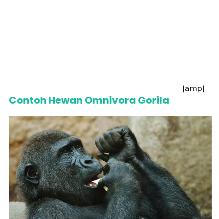
|amp|
Contoh Hewan Omnivora Gorila