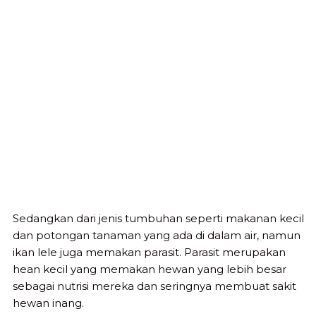
Sedangkan dari jenis tumbuhan seperti makanan kecil
dan potongan tanaman yang ada di dalam air, namun
ikan lele juga memakan parasit. Parasit merupakan
hean kecil yang memakan hewan yang lebih besar
sebagai nutrisi mereka dan seringnya membuat sakit
hewan inang.