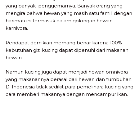
yang banyak penggemarnya. Banyak orang yang
mengira bahwa hewan yang masih satu famili dengan
harimau ini termasuk dalam golongan hewan
karnivora.
Pendapat demikian memang benar karena 100%
kebutuhan gizi kucing dapat dipenuhi dari makanan
hewani.
Namun kucing juga dapat menjadi hewan omnivora
yang makanannya berasal dari hewan dan tumbuhan.
Di Indonesia tidak sedikit para pemelihara kucing yang
cara memberi makannya dengan mencampur ikan.