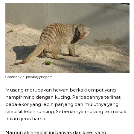
Gambar via: pixabay[dot]com
Musang merupakan hewan berkaki empat yang
hampir mirip dengan kucing. Perbedannya terlihat
pada ekor yang lebih panjang dan mulutnya yang
seedikit lebih runcing. Sebenarnya musang termasuk
dalam jenis hama.
Namun akhir-akhir ini banyak dari lover yang