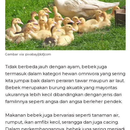
Gambar via: pixabay[dot]com
Tidak berbeda jauh dengan ayam, bebek juga
termasuk dalam kategori hewan omnivora yang sering
kita jumpai baik dalam perairan tawar maupun air laut.
Bebek merupakan burung akuatik yang mayoritas
ukurannya lebih kecil dibandingkan dengan jenis dari
familinnya seperti angsa dan angsa berleher pendek.
Makanan bebek juga bervariasi seperti tanaman air,
rumput, ikan amfibi kecil, serangga dan juga cacing.
Dalam perkembangannya, bebek juga sering menjadi