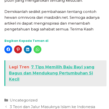
putih yang mengartikan tentang kesucian.
Demikianlah sedikit pembahasan tentang contoh
hewan omnivora dari masbidin.net. Semoga adanya
artikel ini dapat menginspirasi dan menambah
pengetahuan bagi sahabat semua. Terima Kasih
Bagikan Kepada Teman di
Lagi Tren
7 Tips Memilih Baju Bayi yang
Bagus dan Mendukung Pertumbuhan Si
Kecil
Kategori
Uncategorized
3 Teori dan Jalur Masuknya Islam ke Indonesia