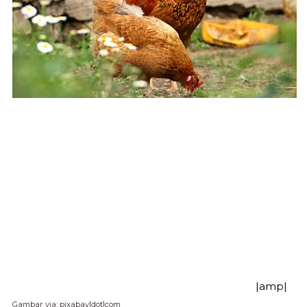
|amp|
Gambar via: pixabay[dot]com