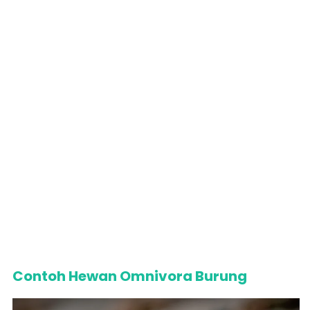
Contoh Hewan Omnivora Burung