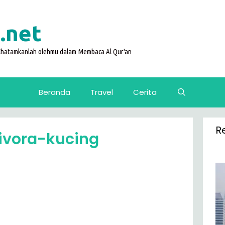
.net
 Khatamkanlah olehmu dalam Membaca Al Qur'an
Beranda
Travel
Cerita
R
vora-kucing