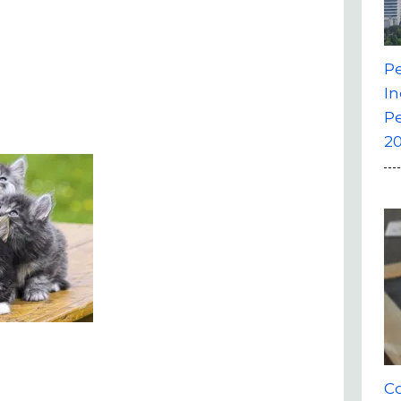
P
In
P
20
Co