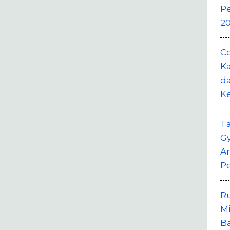
P
20
Co
Ka
da
K
T
G
A
P
R
M
B