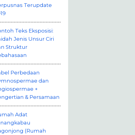
erpusnas Terupdate
19
ntoh Teks Eksposisi:
idah Jenis Unsur Ciri
n Struktur
ebahasaan
abel Perbedaan
ymnospermae dan
ngiospermae +
engertian & Persamaan
umah Adat
inangkabau
agonjong (Rumah