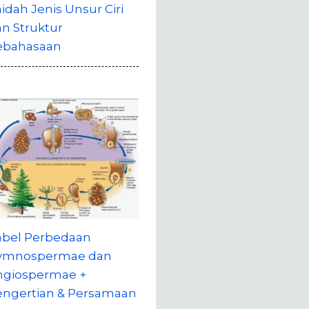
idah Jenis Unsur Ciri
n Struktur
ebahasaan
abel Perbedaan
ymnospermae dan
ngiospermae +
engertian & Persamaan