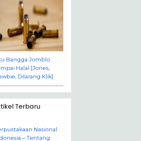
ku Bangga Jomblo
mpai Halal [Jones,
wbie, Dilarang Klik]
rtikel Terbaru
erpustakaan Nasional
donesia – Tentang