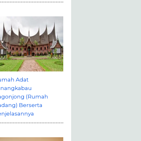
umah Adat
inangkabau
agonjong (Rumah
adang) Berserta
enjelasannya