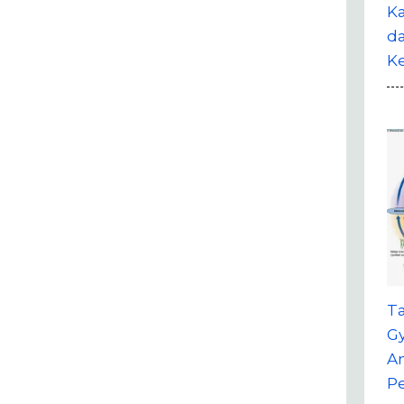
Ka
da
K
T
G
A
P