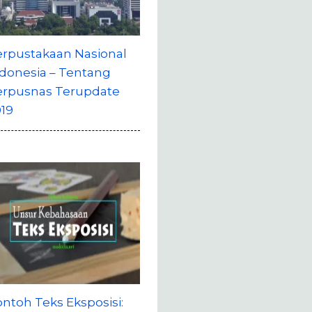
erpustakaan Nasional
donesia – Tentang
erpusnas Terupdate
19
ntoh Teks Eksposisi: