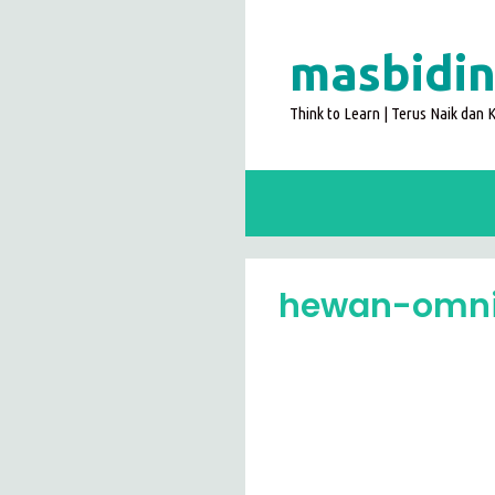
Langsung
ke
masbidin
isi
Think to Learn | Terus Naik dan
hewan-omni