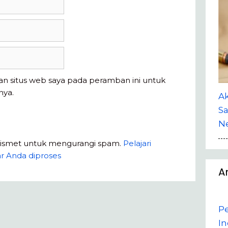
an situs web saya pada peramban ini untuk
nya.
A
Sa
Ne
kismet untuk mengurangi spam.
Pelajari
r Anda diproses
A
P
In