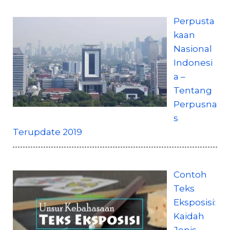
Perpusta
kaan
Nasional
Indonesi
a –
Tentang
Perpusna
s
Terupdate 2019
Contoh
Teks
Eksposisi:
Kaidah