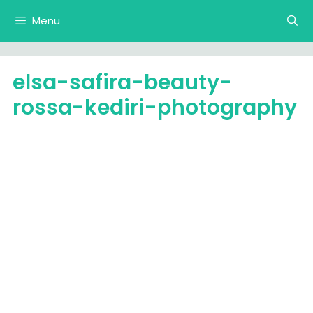
Langsung
Menu
ke
isi
elsa-safira-beauty-
rossa-kediri-photography