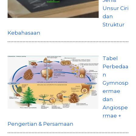
Jenis
Unsur Ciri
dan
Struktur
Kebahasaan
Tabel
Perbedaa
n
Gymnosp
ermae
dan
Angiospe
rmae +
Pengertian & Persamaan