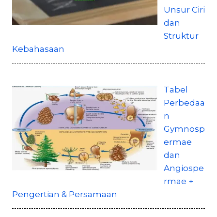
Unsur Ciri
dan
Struktur
Kebahasaan
Tabel
Perbedaa
n
Gymnosp
ermae
dan
Angiospe
rmae +
Pengertian & Persamaan