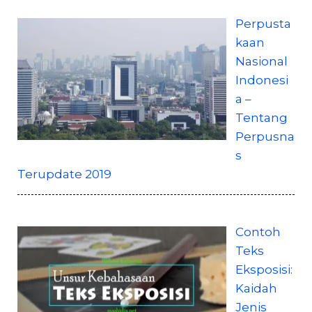
Perpusta
kaan
Nasional
Indonesi
a –
Tentang
Perpusna
s
Terupdate 2019
Contoh
Teks
Eksposisi:
Kaidah
Jenis