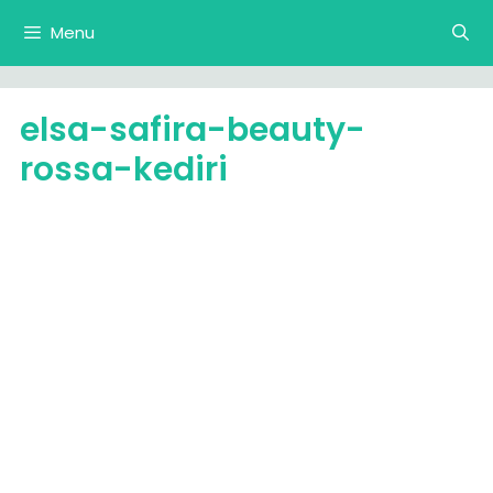
Langsung
Menu
ke
isi
elsa-safira-beauty-
rossa-kediri