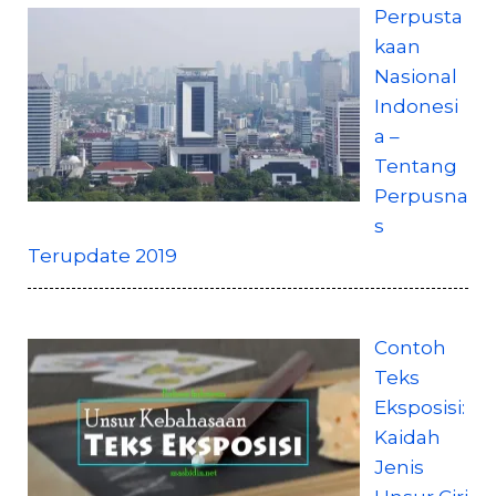
Perpusta
kaan
Nasional
Indonesi
a –
Tentang
Perpusna
s
Terupdate 2019
Contoh
Teks
Eksposisi:
Kaidah
Jenis