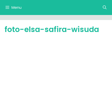
Langsung
Menu
ke
isi
foto-elsa-safira-wisuda