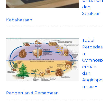
Unsur Ciri
dan
Struktur
Kebahasaan
Tabel
Perbedaa
n
Gymnosp
ermae
dan
Angiospe
rmae +
Pengertian & Persamaan