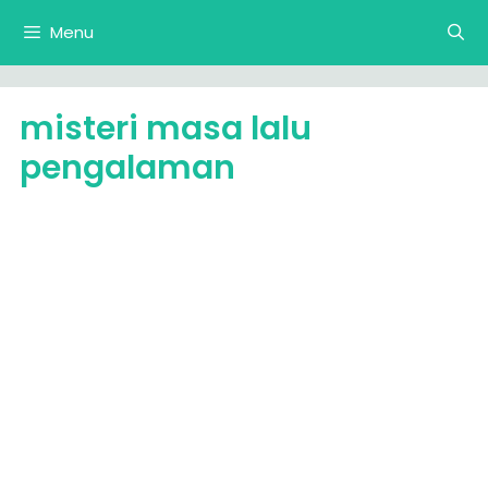
Langsung
Menu
ke
isi
misteri masa lalu
pengalaman