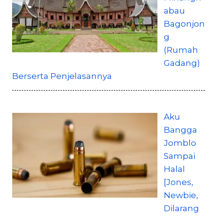
abau
Bagonjon
g
(Rumah
Gadang)
Berserta Penjelasannya
Aku
Bangga
Jomblo
Sampai
Halal
[Jones,
Newbie,
Dilarang