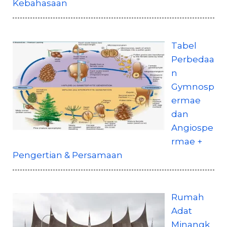
Kebahasaan
Tabel
Perbedaa
n
Gymnosp
ermae
dan
Angiospe
rmae +
Pengertian & Persamaan
Rumah
Adat
Minangk