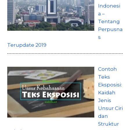
Indonesi
a –
Tentang
Perpusna
s
Terupdate 2019
Contoh
Teks
Eksposisi:
Kaidah
Jenis
Unsur Ciri
dan
Struktur