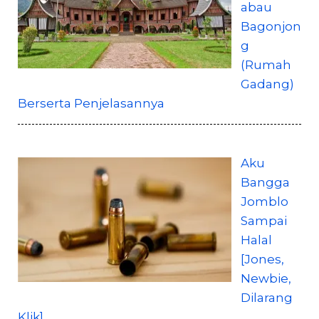
abau
Bagonjon
g
(Rumah
Gadang)
Berserta Penjelasannya
Aku
Bangga
Jomblo
Sampai
Halal
[Jones,
Newbie,
Dilarang
Klik]