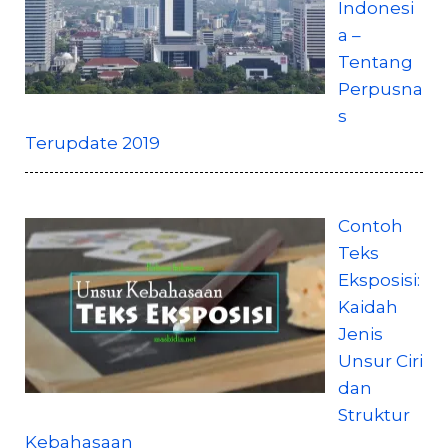
Indonesi
a –
Tentang
Perpusna
s
Terupdate 2019
Contoh
Teks
Eksposisi:
Kaidah
Jenis
Unsur Ciri
dan
Struktur
Kebahasaan