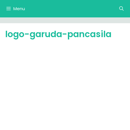
Langsung
Menu
ke
isi
logo-garuda-pancasila