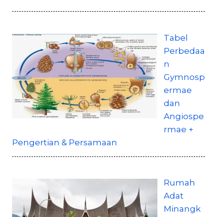
Tabel
Perbedaa
n
Gymnosp
ermae
dan
Angiospe
rmae +
Pengertian & Persamaan
Rumah
Adat
Minangk