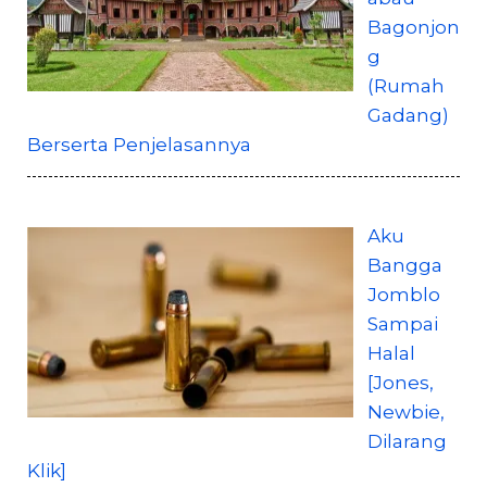
Bagonjon
g
(Rumah
Gadang)
Berserta Penjelasannya
Aku
Bangga
Jomblo
Sampai
Halal
[Jones,
Newbie,
Dilarang
Klik]