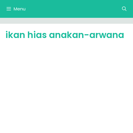
Langsung
Menu
ke
isi
ikan hias anakan-arwana