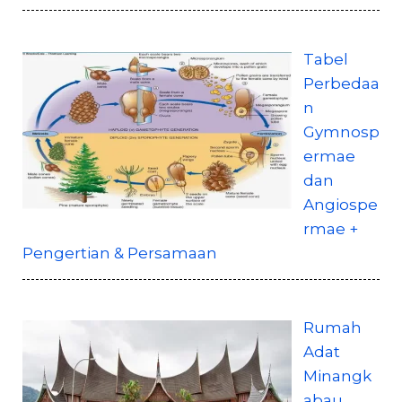
Tabel
Perbedaa
n
Gymnosp
ermae
dan
Angiospe
rmae +
Pengertian & Persamaan
Rumah
Adat
Minangk
abau