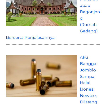
abau
Bagonjon
g
(Rumah
Gadang)
Berserta Penjelasannya
Aku
Bangga
Jomblo
Sampai
Halal
[Jones,
Newbie,
Dilarang