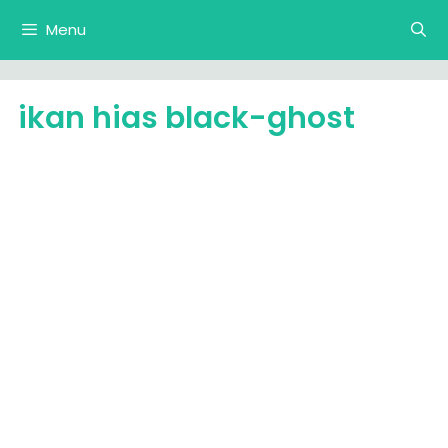
Langsung
Menu
ke
isi
ikan hias black-ghost