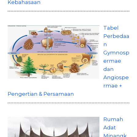
Kebahasaan
Tabel
Perbedaa
n
Gymnosp
ermae
dan
Angiospe
rmae +
Pengertian & Persamaan
Rumah
Adat
Minangk