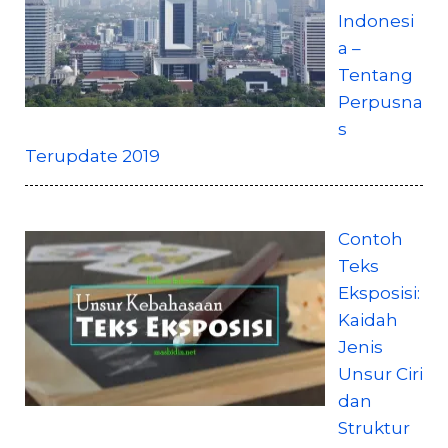
Indonesi
a –
Tentang
Perpusna
s
Terupdate 2019
Contoh
Teks
Eksposisi:
Kaidah
Jenis
Unsur Ciri
dan
Struktur