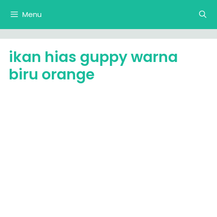
Langsung
Menu
ke
isi
ikan hias guppy warna
biru orange