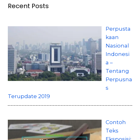
Recent Posts
Perpusta
kaan
Nasional
Indonesi
a –
Tentang
Perpusna
s
Terupdate 2019
Contoh
Teks
Eksposisi: