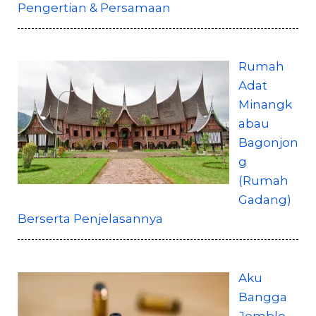
Pengertian & Persamaan
Rumah
Adat
Minangk
abau
Bagonjon
g
(Rumah
Gadang)
Berserta Penjelasannya
Aku
Bangga
Jomblo