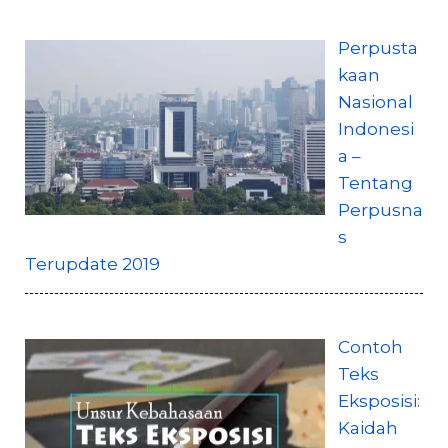
Perpusta
kaan
Nasional
Indonesi
a –
Tentang
Perpusna
s
Terupdate 2019
Contoh
Teks
Eksposisi:
Kaidah