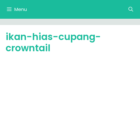
Langsung
Menu
ke
isi
ikan-hias-cupang-
crowntail