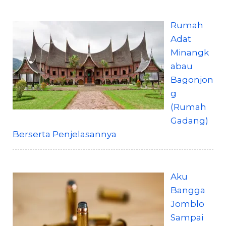
Rumah
Adat
Minangk
abau
Bagonjon
g
(Rumah
Gadang)
Berserta Penjelasannya
Aku
Bangga
Jomblo
Sampai