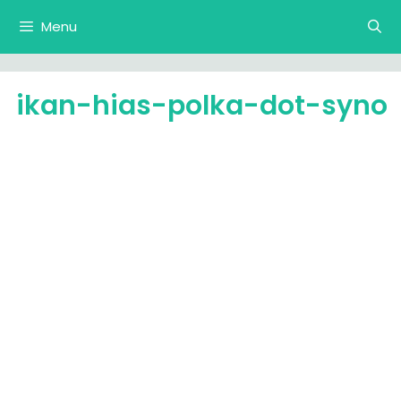
Langsung
Menu
ke
isi
ikan-hias-polka-dot-syno