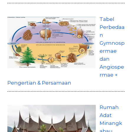
Tabel
Perbedaa
n
Gymnosp
ermae
dan
Angiospe
rmae +
Pengertian & Persamaan
Rumah
Adat
Minangk
abau