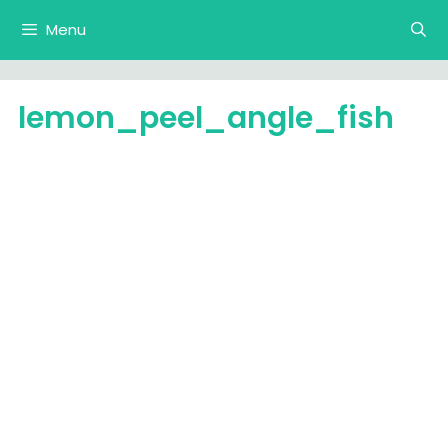
Langsung
Menu
ke
isi
lemon_peel_angle_fish