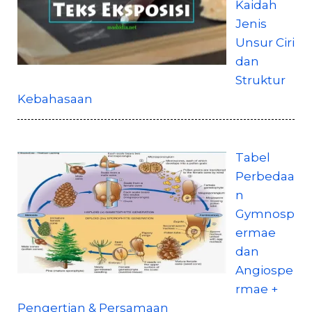
Kaidah
Jenis
Unsur Ciri
dan
Struktur
Kebahasaan
Tabel
Perbedaa
n
Gymnosp
ermae
dan
Angiospe
rmae +
Pengertian & Persamaan