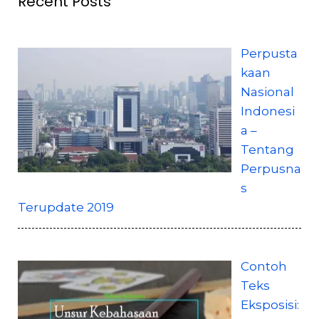
Recent Posts
Perpusta
kaan
Nasional
Indonesi
a –
Tentang
Perpusna
s
Terupdate 2019
Contoh
Teks
Eksposisi: