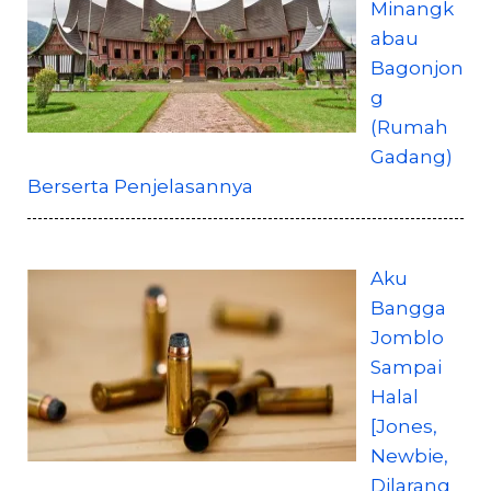
Minangk
abau
Bagonjon
g
(Rumah
Gadang)
Berserta Penjelasannya
Aku
Bangga
Jomblo
Sampai
Halal
[Jones,
Newbie,
Dilarang