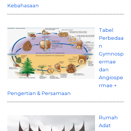
Kebahasaan
Tabel
Perbedaa
n
Gymnosp
ermae
dan
Angiospe
rmae +
Pengertian & Persamaan
Rumah
Adat