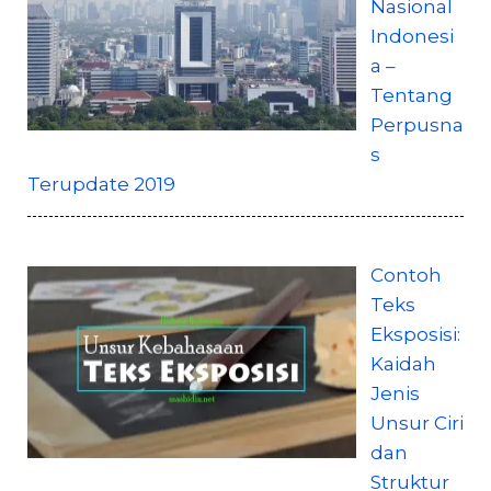
Nasional
Indonesi
a –
Tentang
Perpusna
s
Terupdate 2019
Contoh
Teks
Eksposisi:
Kaidah
Jenis
Unsur Ciri
dan
Struktur