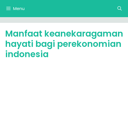
Langsung
Menu
ke
isi
Manfaat keanekaragaman
hayati bagi perekonomian
indonesia