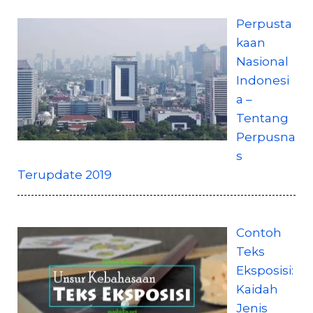
Perpusta
kaan
Nasional
Indonesi
a –
Tentang
Perpusna
s
Terupdate 2019
Contoh
Teks
Eksposisi:
Kaidah
Jenis