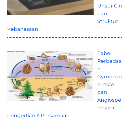
Unsur Ciri
dan
Struktur
Kebahasaan
Tabel
Perbedaa
n
Gymnosp
ermae
dan
Angiospe
rmae +
Pengertian & Persamaan