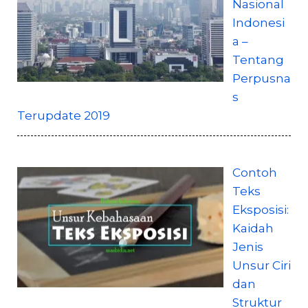
Nasional
Indonesi
a –
Tentang
Perpusna
s
Terupdate 2019
Contoh
Teks
Eksposisi:
Kaidah
Jenis
Unsur Ciri
dan
Struktur