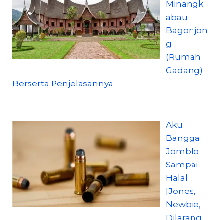
Minangk
abau
Bagonjon
g
(Rumah
Gadang)
Berserta Penjelasannya
Aku
Bangga
Jomblo
Sampai
Halal
[Jones,
Newbie,
Dilarang