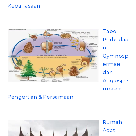
Kebahasaan
Tabel
Perbedaa
n
Gymnosp
ermae
dan
Angiospe
rmae +
Pengertian & Persamaan
Rumah
Adat