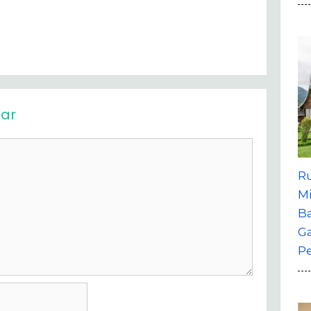
ar
R
M
B
G
P