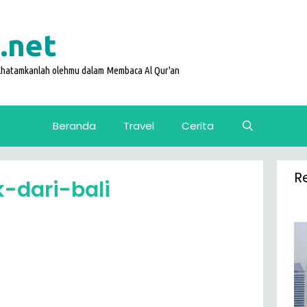
.net
 Khatamkanlah olehmu dalam Membaca Al Qur'an
Beranda
Travel
Cerita
R
-dari-bali