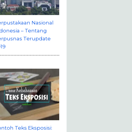
erpustakaan Nasional
donesia – Tentang
erpusnas Terupdate
19
ntoh Teks Eksposisi: