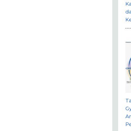
Ka
da
K
T
G
A
P