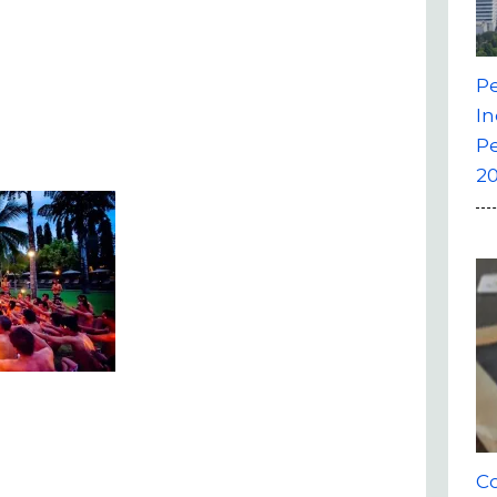
P
In
P
20
Co