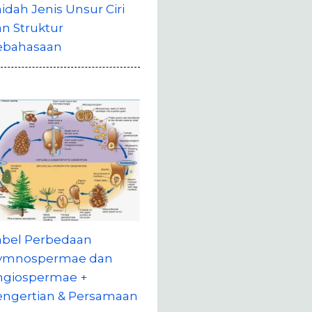
idah Jenis Unsur Ciri
n Struktur
ebahasaan
abel Perbedaan
ymnospermae dan
ngiospermae +
engertian & Persamaan