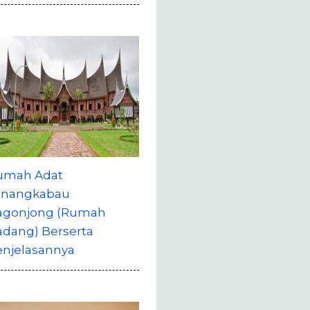
umah Adat
inangkabau
agonjong (Rumah
adang) Berserta
enjelasannya