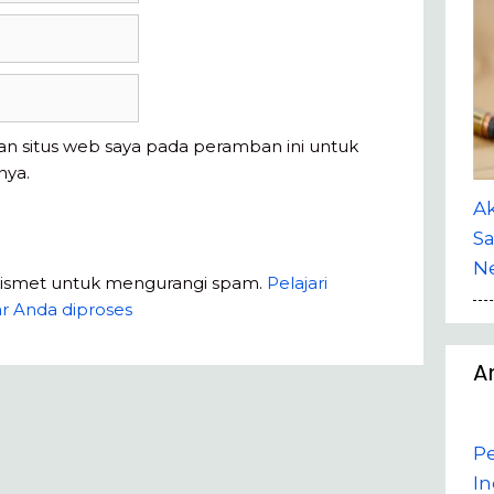
an situs web saya pada peramban ini untuk
nya.
A
Sa
Ne
kismet untuk mengurangi spam.
Pelajari
r Anda diproses
A
P
In