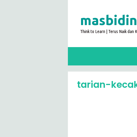
Langsung
ke
masbidin
isi
Think to Learn | Terus Naik dan
tarian-kecak