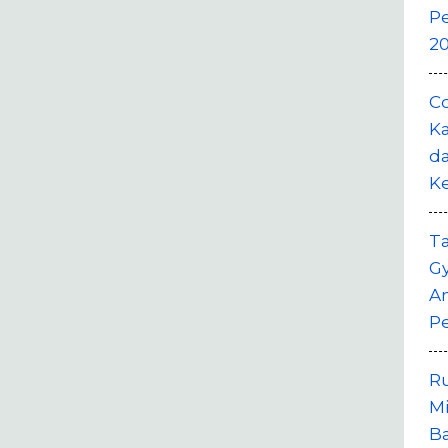
P
20
Co
Ka
da
K
T
G
A
P
R
M
B