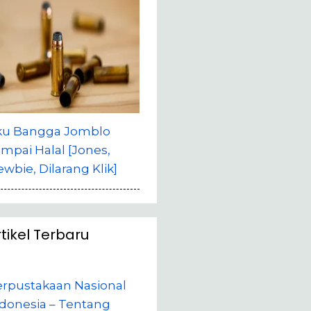
ku Bangga Jomblo
mpai Halal [Jones,
wbie, Dilarang Klik]
rtikel Terbaru
erpustakaan Nasional
donesia – Tentang