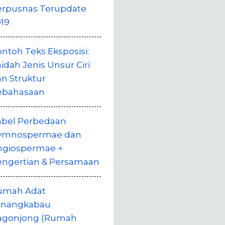
erpusnas Terupdate
19
ntoh Teks Eksposisi:
idah Jenis Unsur Ciri
n Struktur
ebahasaan
abel Perbedaan
ymnospermae dan
ngiospermae +
engertian & Persamaan
umah Adat
inangkabau
agonjong (Rumah