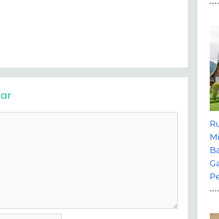
ar
R
M
B
G
P