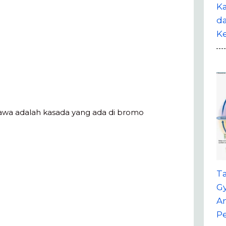
Ka
da
K
i jawa adalah kasada yang ada di bromo
T
G
A
P