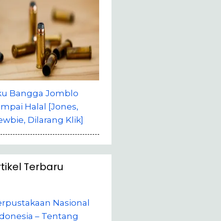
ku Bangga Jomblo
mpai Halal [Jones,
wbie, Dilarang Klik]
rtikel Terbaru
erpustakaan Nasional
donesia – Tentang