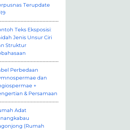
erpusnas Terupdate
19
ntoh Teks Eksposisi:
idah Jenis Unsur Ciri
n Struktur
ebahasaan
abel Perbedaan
ymnospermae dan
ngiospermae +
engertian & Persamaan
umah Adat
inangkabau
agonjong (Rumah