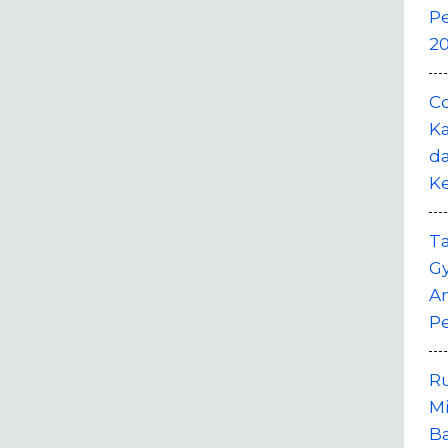
P
20
Co
Ka
da
K
T
G
A
P
R
M
B