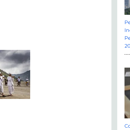
P
In
P
20
Co