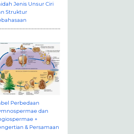
idah Jenis Unsur Ciri
n Struktur
ebahasaan
abel Perbedaan
ymnospermae dan
ngiospermae +
engertian & Persamaan