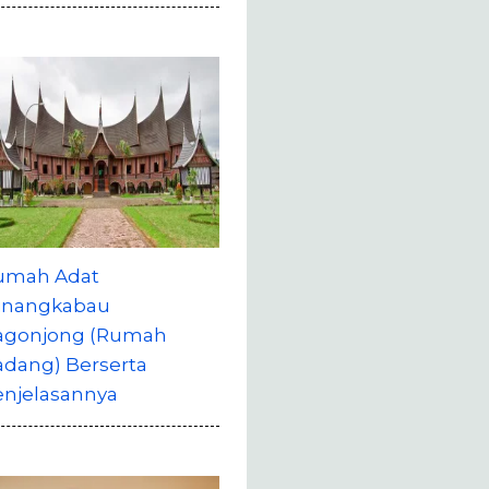
umah Adat
inangkabau
agonjong (Rumah
adang) Berserta
enjelasannya