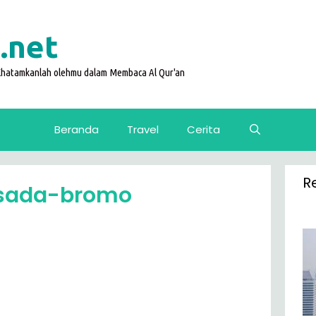
.net
 Khatamkanlah olehmu dalam Membaca Al Qur'an
Beranda
Travel
Cerita
R
sada-bromo