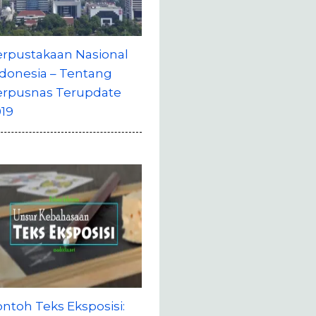
erpustakaan Nasional
donesia – Tentang
erpusnas Terupdate
19
ntoh Teks Eksposisi: