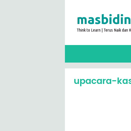
Langsung
ke
masbidin
isi
Think to Learn | Terus Naik dan
upacara-ka