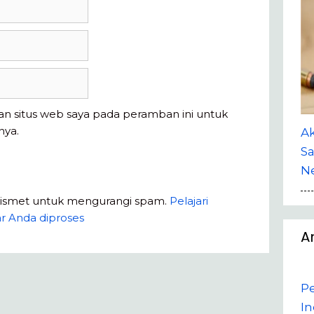
an situs web saya pada peramban ini untuk
nya.
A
Sa
Ne
kismet untuk mengurangi spam.
Pelajari
r Anda diproses
A
P
In