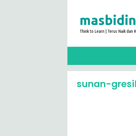
Langsung
ke
masbidin
isi
Think to Learn | Terus Naik dan
sunan-gresi