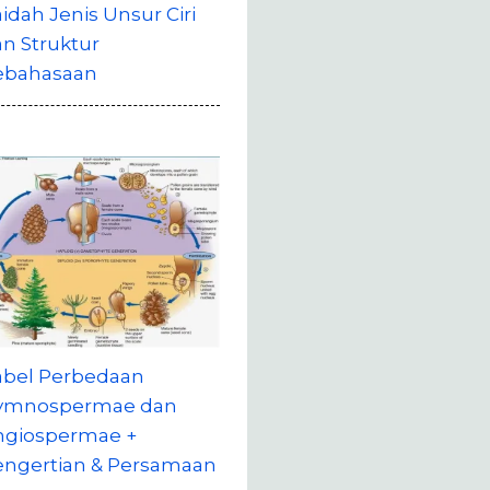
idah Jenis Unsur Ciri
n Struktur
ebahasaan
abel Perbedaan
ymnospermae dan
ngiospermae +
engertian & Persamaan