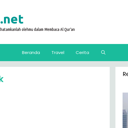
.net
 Khatamkanlah olehmu dalam Membaca Al Qur'an
Beranda
Travel
Cerita
R
k