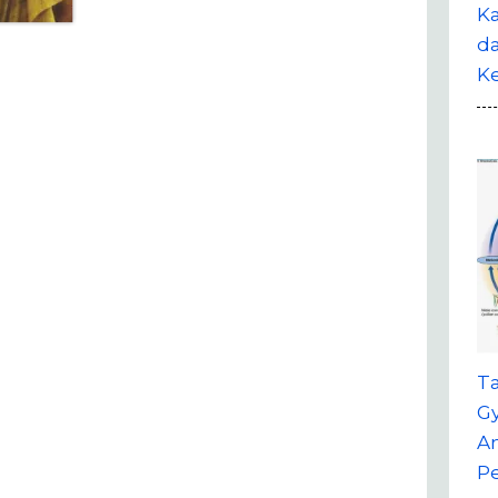
Ka
da
K
T
G
A
P