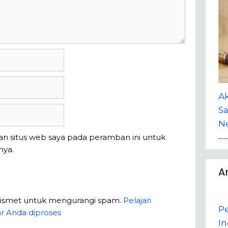
A
Sa
Ne
an situs web saya pada peramban ini untuk
nya.
A
kismet untuk mengurangi spam.
Pelajari
P
r Anda diproses
In