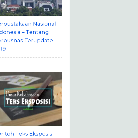
erpustakaan Nasional
donesia – Tentang
erpusnas Terupdate
19
ntoh Teks Eksposisi: