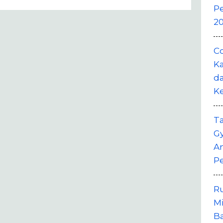
P
20
Co
Ka
da
K
T
G
A
P
R
M
B