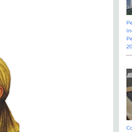
P
In
P
20
Co