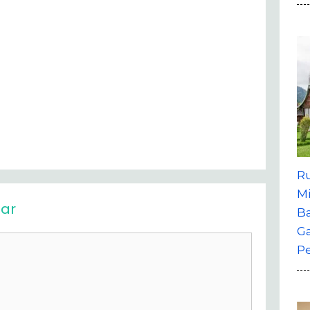
R
M
ar
B
G
P