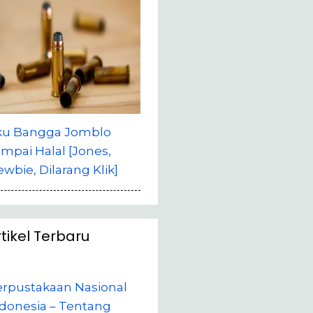
ku Bangga Jomblo
mpai Halal [Jones,
wbie, Dilarang Klik]
rtikel Terbaru
erpustakaan Nasional
donesia – Tentang