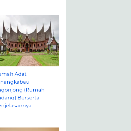
umah Adat
inangkabau
agonjong (Rumah
adang) Berserta
enjelasannya