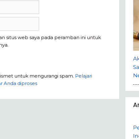
an situs web saya pada peramban ini untuk
nya.
A
Sa
Ne
kismet untuk mengurangi spam.
Pelajari
r Anda diproses
A
P
In