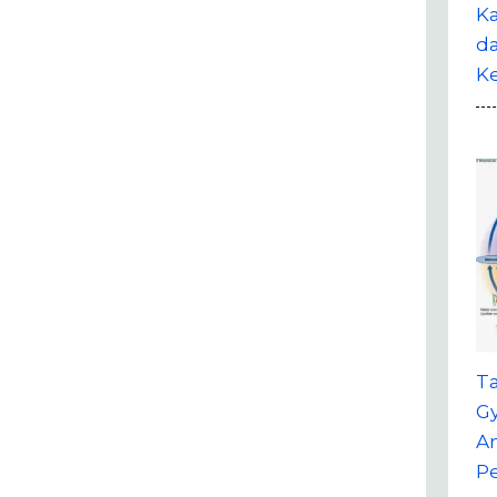
Ka
da
K
T
G
A
P