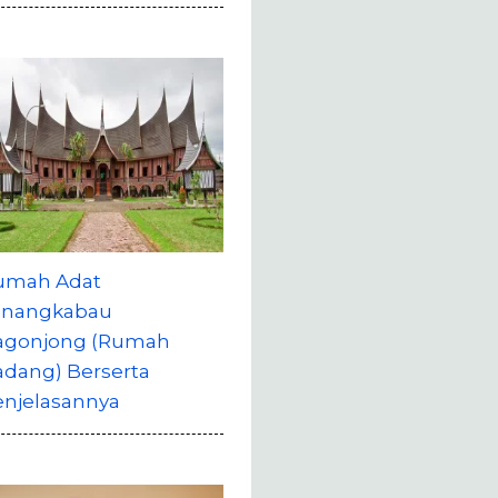
umah Adat
inangkabau
agonjong (Rumah
adang) Berserta
enjelasannya