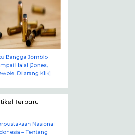
ku Bangga Jomblo
mpai Halal [Jones,
wbie, Dilarang Klik]
rtikel Terbaru
erpustakaan Nasional
donesia – Tentang