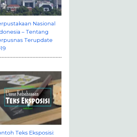
erpustakaan Nasional
donesia – Tentang
erpusnas Terupdate
19
ntoh Teks Eksposisi: