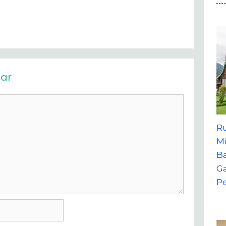
ar
R
M
B
G
P