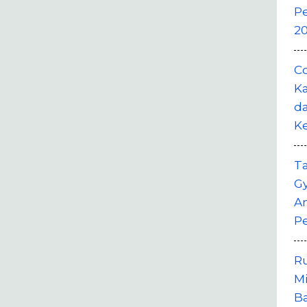
P
20
Co
Ka
da
K
T
G
A
P
R
M
B