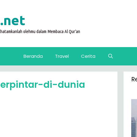
.net
 Khatamkanlah olehmu dalam Membaca Al Qur'an
Beranda
Travel
Cerita
R
terpintar-di-dunia