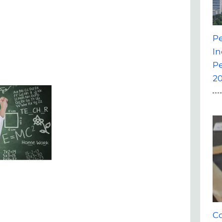
P
In
P
20
Co