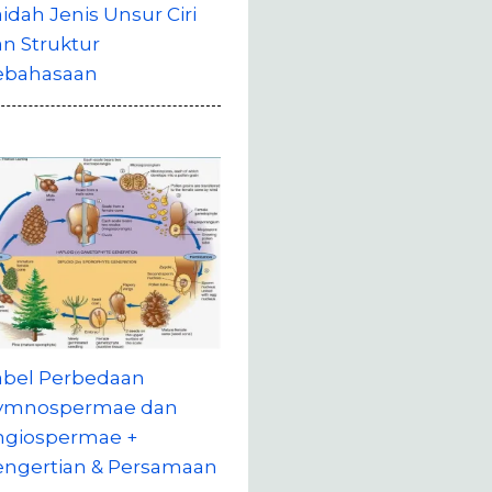
idah Jenis Unsur Ciri
n Struktur
ebahasaan
abel Perbedaan
ymnospermae dan
ngiospermae +
engertian & Persamaan