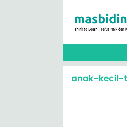
Langsung
ke
masbidin
isi
Think to Learn | Terus Naik dan
anak-kecil-