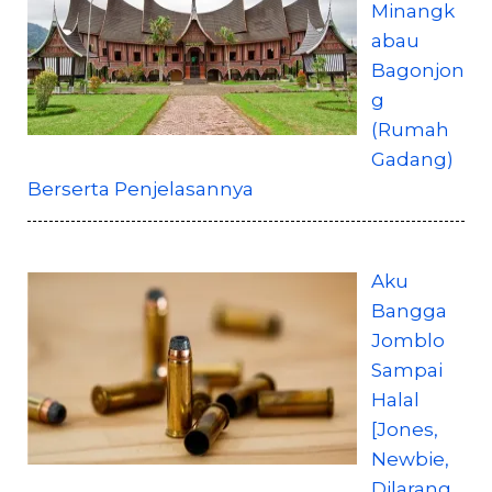
Minangk
abau
Bagonjon
g
(Rumah
Gadang)
Berserta Penjelasannya
Aku
Bangga
Jomblo
Sampai
Halal
[Jones,
Newbie,
Dilarang