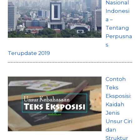
Nasional
Indonesi
a –
Tentang
Perpusna
s
Terupdate 2019
Contoh
Teks
Eksposisi:
Kaidah
Jenis
Unsur Ciri
dan
Struktur