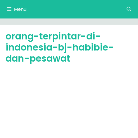
Langsung
Menu
ke
isi
orang-terpintar-di-
indonesia-bj-habibie-
dan-pesawat