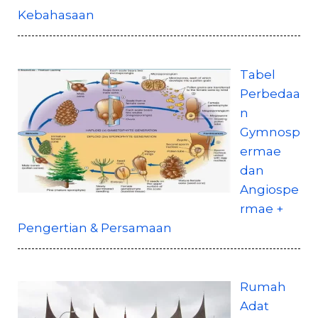
Kebahasaan
Tabel
Perbedaa
n
Gymnosp
ermae
dan
Angiospe
rmae +
Pengertian & Persamaan
Rumah
Adat