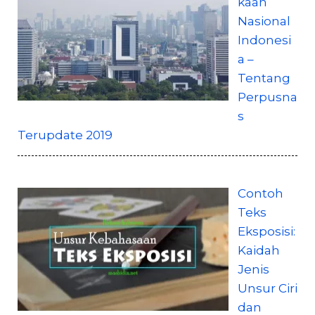
kaan
Nasional
Indonesi
a –
Tentang
Perpusna
s
Terupdate 2019
Contoh
Teks
Eksposisi:
Kaidah
Jenis
Unsur Ciri
dan