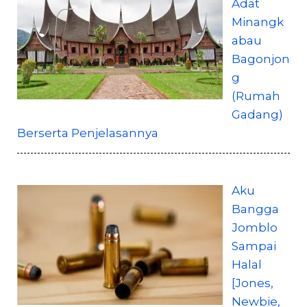
Adat
Minangk
abau
Bagonjon
g
(Rumah
Gadang)
Berserta Penjelasannya
Aku
Bangga
Jomblo
Sampai
Halal
[Jones,
Newbie,