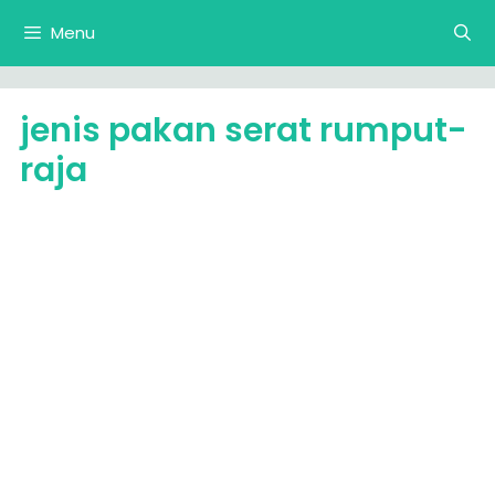
Langsung
Menu
ke
isi
jenis pakan serat rumput-
raja