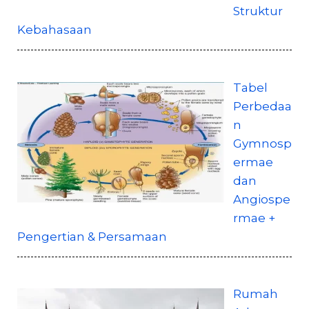
Struktur
Kebahasaan
Tabel
Perbedaa
n
Gymnosp
ermae
dan
Angiospe
rmae +
Pengertian & Persamaan
Rumah