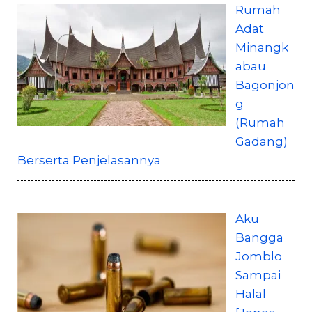
Rumah
Adat
Minangk
abau
Bagonjon
g
(Rumah
Gadang)
Berserta Penjelasannya
Aku
Bangga
Jomblo
Sampai
Halal