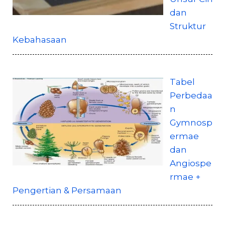
dan
Struktur
Kebahasaan
Tabel
Perbedaa
n
Gymnosp
ermae
dan
Angiospe
rmae +
Pengertian & Persamaan