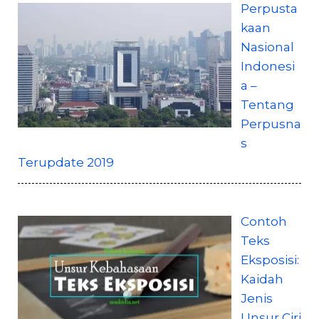
Perpusta
kaan
Nasional
Indonesi
a –
Tentang
Perpusna
s
Terupdate 2019
Contoh
Teks
Eksposisi:
Kaidah
Jenis
Unsur Ciri