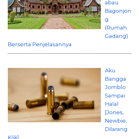
abau
Bagonjon
g
(Rumah
Gadang)
Berserta Penjelasannya
Aku
Bangga
Jomblo
Sampai
Halal
[Jones,
Newbie,
Dilarang
Klik]