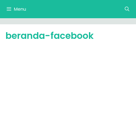
Langsung
Menu
ke
isi
beranda-facebook