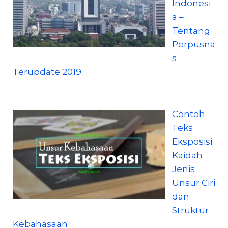
Indonesi
a –
Tentang
Perpusna
s
Terupdate 2019
Contoh
Teks
Eksposisi:
Kaidah
Jenis
Unsur Ciri
dan
Struktur
Kebahasaan