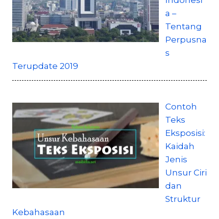
a –
Tentang
Perpusna
s
Terupdate 2019
Contoh
Teks
Eksposisi:
Kaidah
Jenis
Unsur Ciri
dan
Struktur
Kebahasaan