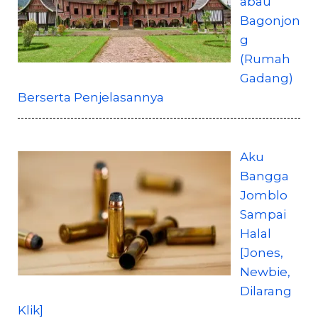
abau
Bagonjon
g
(Rumah
Gadang)
Berserta Penjelasannya
Aku
Bangga
Jomblo
Sampai
Halal
[Jones,
Newbie,
Dilarang
Klik]