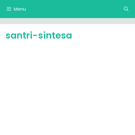
Langsung
Menu
ke
isi
santri-sintesa