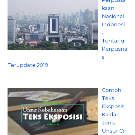
kaan
Nasional
Indonesi
a –
Tentang
Perpusna
s
Terupdate 2019
Contoh
Teks
Eksposisi:
Kaidah
Jenis
Unsur Ciri