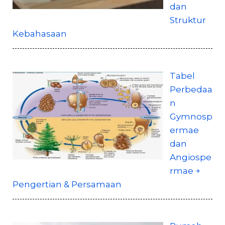
dan
Struktur
Kebahasaan
Tabel
Perbedaa
n
Gymnosp
ermae
dan
Angiospe
rmae +
Pengertian & Persamaan