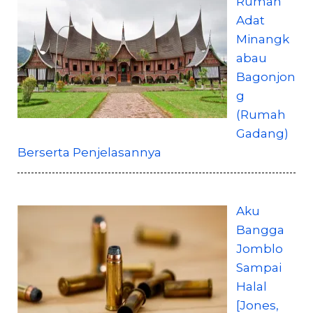
Rumah
Adat
Minangk
abau
Bagonjon
g
(Rumah
Gadang)
Berserta Penjelasannya
Aku
Bangga
Jomblo
Sampai
Halal
[Jones,