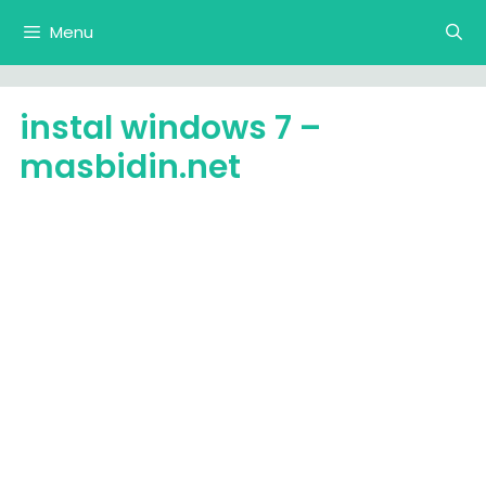
Langsung
Menu
ke
isi
instal windows 7 –
masbidin.net