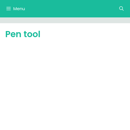
Langsung
Menu
ke
isi
Pen tool