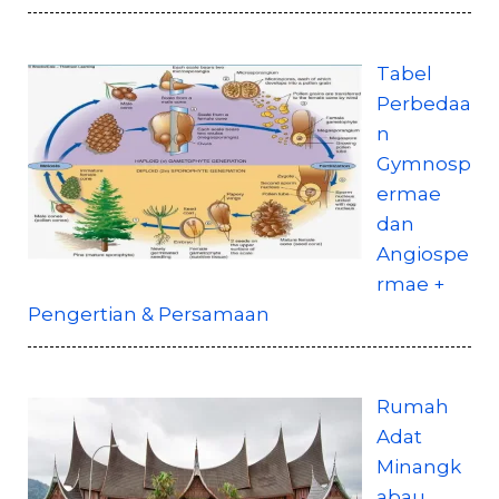
Tabel
Perbedaa
n
Gymnosp
ermae
dan
Angiospe
rmae +
Pengertian & Persamaan
Rumah
Adat
Minangk
abau