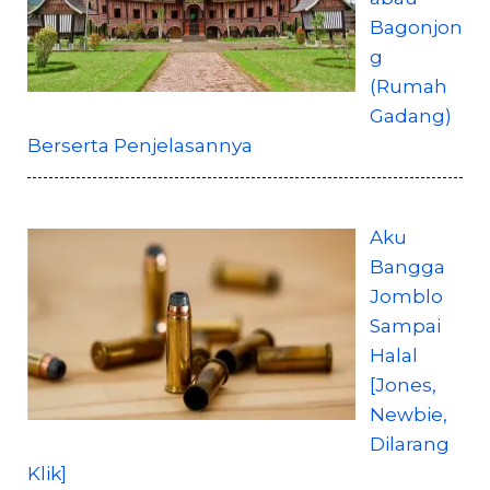
Bagonjon
g
(Rumah
Gadang)
Berserta Penjelasannya
Aku
Bangga
Jomblo
Sampai
Halal
[Jones,
Newbie,
Dilarang
Klik]