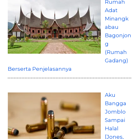
Rumah
Adat
Minangk
abau
Bagonjon
g
(Rumah
Gadang)
Berserta Penjelasannya
Aku
Bangga
Jomblo
Sampai
Halal
[Jones,