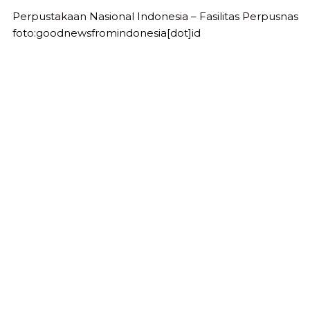
Perpustakaan Nasional Indonesia – Fasilitas Perpusnas
foto:goodnewsfromindonesia[dot]id