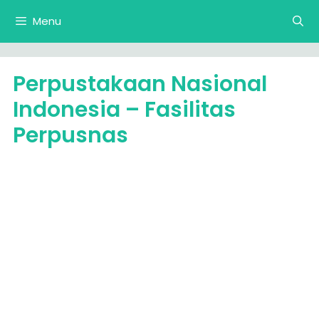
Langsung
Menu
ke
isi
Perpustakaan Nasional
Indonesia – Fasilitas
Perpusnas