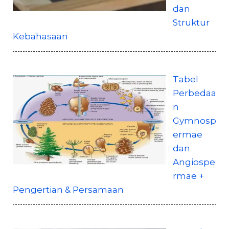
dan
Struktur
Kebahasaan
Tabel
Perbedaa
n
Gymnosp
ermae
dan
Angiospe
rmae +
Pengertian & Persamaan