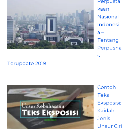
Perpusta
kaan
Nasional
Indonesi
a –
Tentang
Perpusna
s
Terupdate 2019
Contoh
Teks
Eksposisi:
Kaidah
Jenis
Unsur Ciri