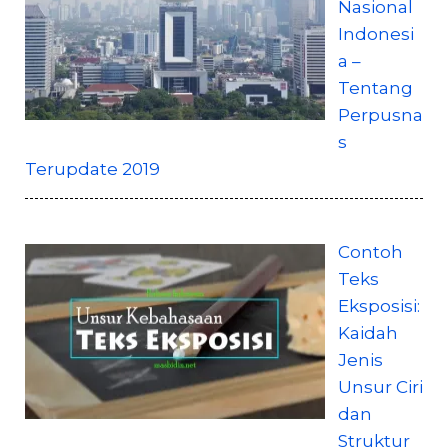
Nasional
Indonesi
a –
Tentang
Perpusna
s
Terupdate 2019
Contoh
Teks
Eksposisi:
Kaidah
Jenis
Unsur Ciri
dan
Struktur