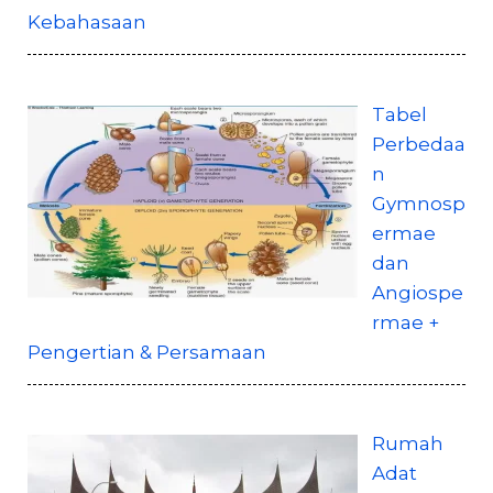
Kebahasaan
Tabel
Perbedaa
n
Gymnosp
ermae
dan
Angiospe
rmae +
Pengertian & Persamaan
Rumah
Adat