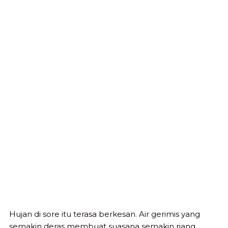
Hujan di sore itu terasa berkesan. Air gerimis yang
semakin deras membuat suasana semakin riang