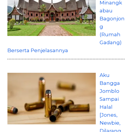
Minangk
abau
Bagonjon
g
(Rumah
Gadang)
Berserta Penjelasannya
Aku
Bangga
Jomblo
Sampai
Halal
[Jones,
Newbie,
Dilarang