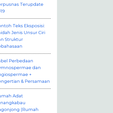
erpusnas Terupdate
19
ntoh Teks Eksposisi:
idah Jenis Unsur Ciri
n Struktur
ebahasaan
abel Perbedaan
ymnospermae dan
ngiospermae +
engertian & Persamaan
umah Adat
inangkabau
agonjong (Rumah