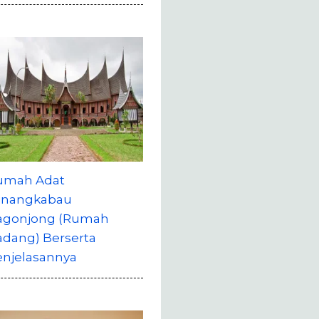
umah Adat
inangkabau
agonjong (Rumah
adang) Berserta
enjelasannya