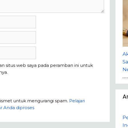
A
Sa
an situs web saya pada peramban ini untuk
Ne
nya.
A
kismet untuk mengurangi spam.
Pelajari
r Anda diproses
P
In