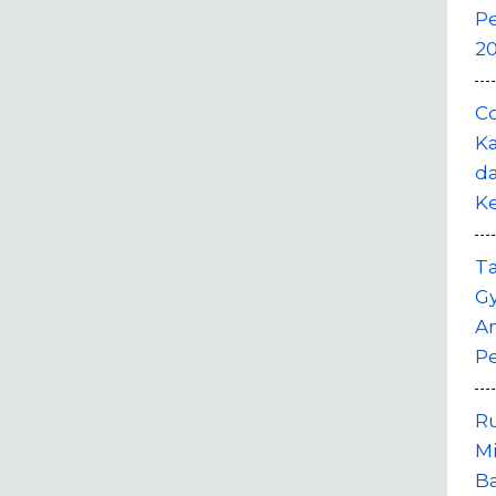
P
20
Co
Ka
da
K
T
G
A
P
R
M
B