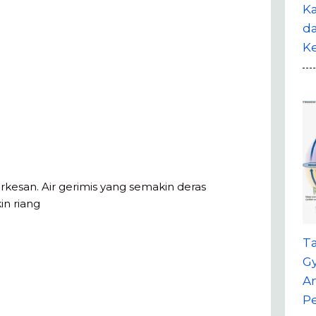
Ka
da
K
erkesan. Air gerimis yang semakin deras
n riang
T
G
A
P