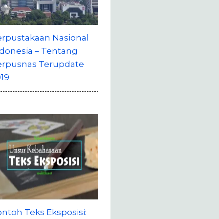
erpustakaan Nasional
donesia – Tentang
erpusnas Terupdate
19
ntoh Teks Eksposisi: