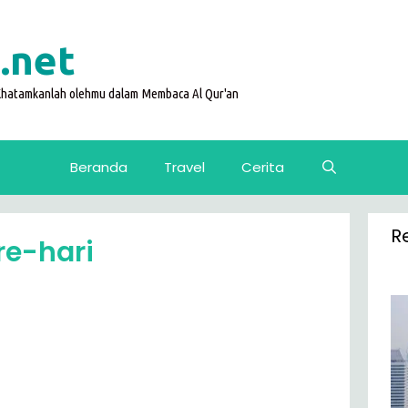
.net
 Khatamkanlah olehmu dalam Membaca Al Qur'an
Beranda
Travel
Cerita
R
re-hari