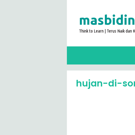
Langsung
ke
masbidin
isi
Think to Learn | Terus Naik dan
hujan-di-so