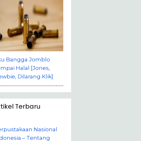
ku Bangga Jomblo
mpai Halal [Jones,
wbie, Dilarang Klik]
rtikel Terbaru
erpustakaan Nasional
donesia – Tentang