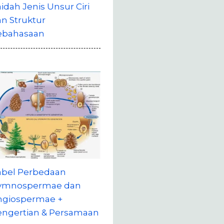
idah Jenis Unsur Ciri
n Struktur
ebahasaan
abel Perbedaan
ymnospermae dan
ngiospermae +
engertian & Persamaan