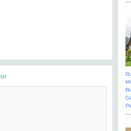
R
ar
M
B
G
P