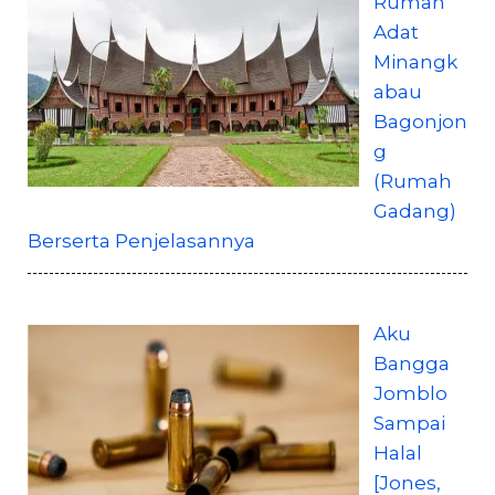
Rumah
Adat
Minangk
abau
Bagonjon
g
(Rumah
Gadang)
Berserta Penjelasannya
Aku
Bangga
Jomblo
Sampai
Halal
[Jones,