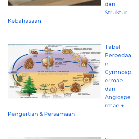
dan
Struktur
Kebahasaan
Tabel
Perbedaa
n
Gymnosp
ermae
dan
Angiospe
rmae +
Pengertian & Persamaan