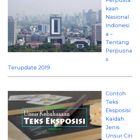
kaan
Nasional
Indonesi
a –
Tentang
Perpusna
s
Terupdate 2019
Contoh
Teks
Eksposisi:
Kaidah
Jenis
Unsur Ciri