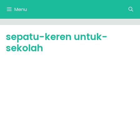
Langsung
Menu
ke
isi
sepatu-keren untuk-
sekolah