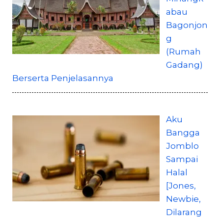
abau
Bagonjon
g
(Rumah
Gadang)
Berserta Penjelasannya
Aku
Bangga
Jomblo
Sampai
Halal
[Jones,
Newbie,
Dilarang