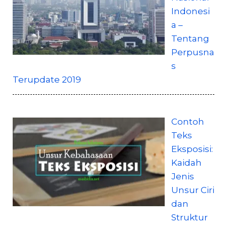
Indonesi
a –
Tentang
Perpusna
s
Terupdate 2019
Contoh
Teks
Eksposisi:
Kaidah
Jenis
Unsur Ciri
dan
Struktur