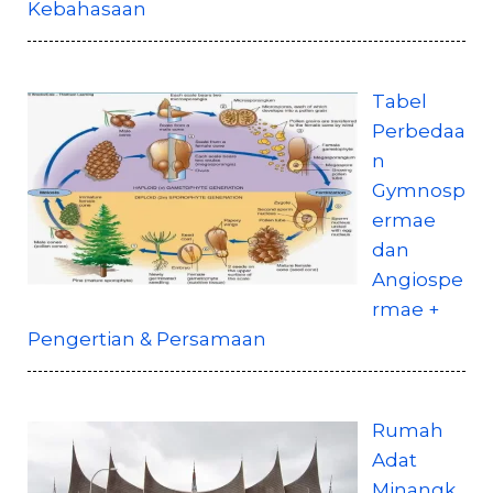
Kebahasaan
Tabel
Perbedaa
n
Gymnosp
ermae
dan
Angiospe
rmae +
Pengertian & Persamaan
Rumah
Adat
Minangk