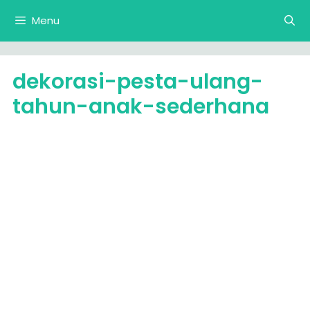
Langsung
Menu
ke
isi
dekorasi-pesta-ulang-
tahun-anak-sederhana