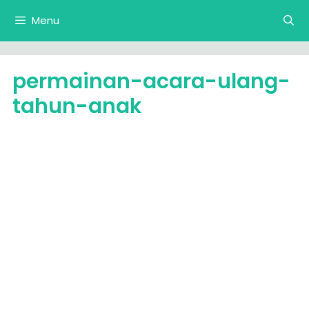
Langsung
Menu
ke
isi
permainan-acara-ulang-
tahun-anak