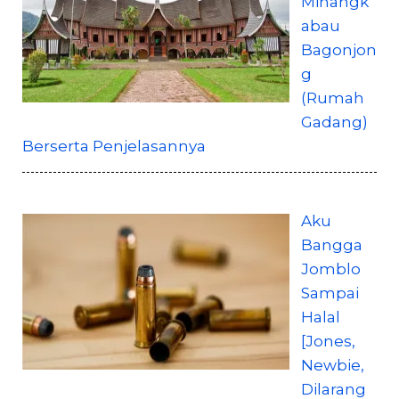
Minangk
abau
Bagonjon
g
(Rumah
Gadang)
Berserta Penjelasannya
Aku
Bangga
Jomblo
Sampai
Halal
[Jones,
Newbie,
Dilarang