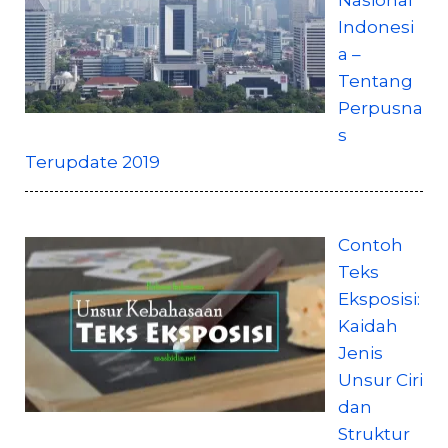
Indonesi
a –
Tentang
Perpusna
s
Terupdate 2019
Contoh
Teks
Eksposisi:
Kaidah
Jenis
Unsur Ciri
dan
Struktur