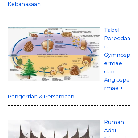
Kebahasaan
Tabel
Perbedaa
n
Gymnosp
ermae
dan
Angiospe
rmae +
Pengertian & Persamaan
Rumah
Adat